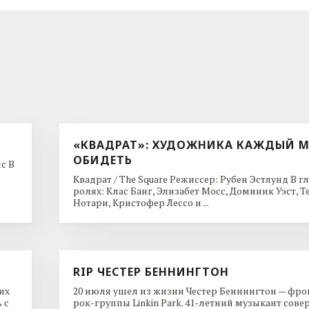
«КВАДРАТ»: ХУДОЖНИКА КАЖДЫЙ 
ОБИДЕТЬ
с В
Квадрат / The Square Режиссер: Рубен Эстлунд В г
ролях: Клас Банг, Элизабет Мосс, Доминик Уэст, 
Нотари, Кристофер Лессо и ...
RIP ЧЕСТЕР БЕННИНГТОН
их
20 июля ушел из жизни Честер Беннингтон — фр
 с
рок-группы Linkin Park. 41-летний музыкант сов