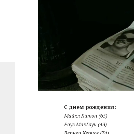
С днем рождения:
Майкл Китон (65)
Роуз МакГоун (43)
Вернер Херцог (74)