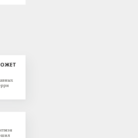
МОЖЕТ
лавных
Терри
онтмэн
ершил