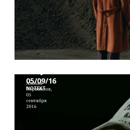
News
Block
Daily
05/09/16
Алихан
NOTEXT
Исрапилов
,
05
сентября
2016