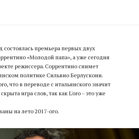
д состоялась премьера первых двух
ррентино «Молодой папа», а уже сегодня
оекте режиссера. Соррентино снимет
янском политике Сильвио Берлускони.
ro, что в переводе с итальянского значит
скрыта игра слов, так как L'oro – это уже
аны на лето 2017-ого.