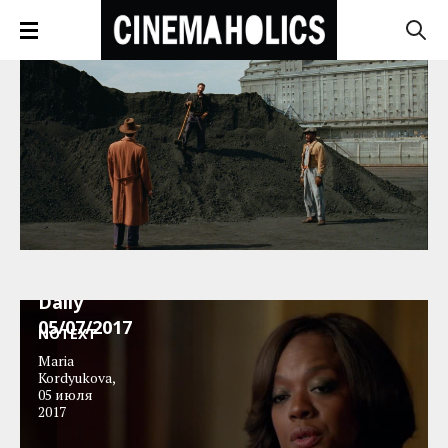
News
Block
Daily
05/07/2017
NOTEXT
Maria
Kordyukova
,
05 июля
2017