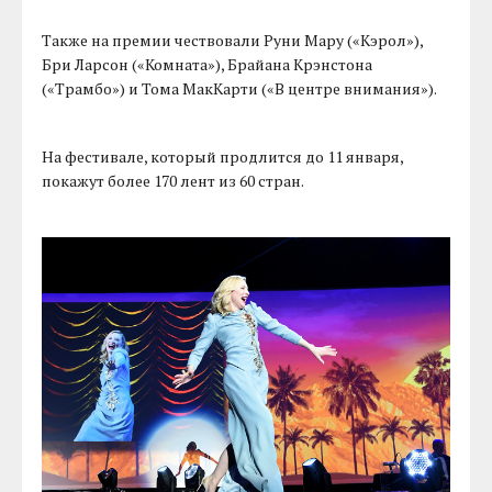
Также на премии чествовали Руни Мару («Кэрол»),
Бри Ларсон («Комната»), Брайана Крэнстона
(«Трамбо») и Тома МакКарти («В центре внимания»).
На фестивале, который продлится до 11 января,
покажут более 170 лент из 60 стран.