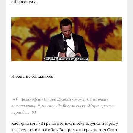
облажайся».
И ведь не облажался:
Бокс-офис «Стива Джобса», может, и не очень
впечатляющий, но спасибо Богу за кассу «Мира юрского
периода».
Каст фильма «Игра на понижение» получил награду
за актерский ансамбль. Во время награждения Стив