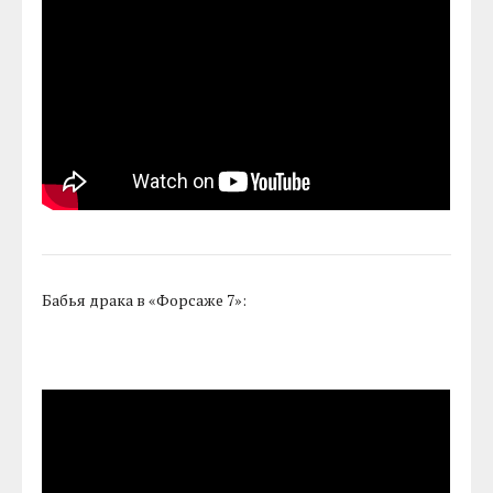
Бабья драка в «Форсаже 7»: