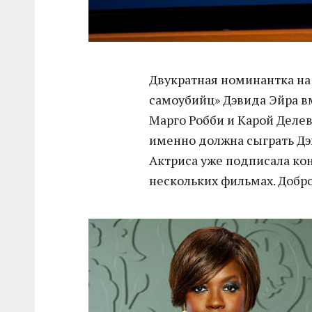
Двукратная номинантка на 
самоубийц» Дэвида Эйра в
Марго Робби и Карой Делев
именно должна сыграть Дэв
Актриса уже подписала конт
нескольких фильмах. Добр