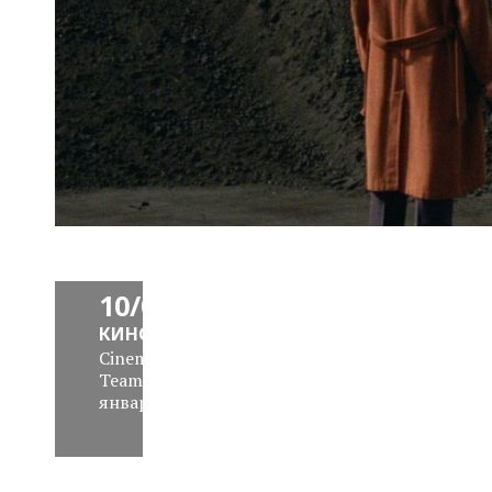
News
Block
Daily
10/01/15
КИНО
Cinemaholics
Team
,
10
января 2015