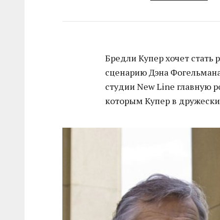
Бредли Купер хочет стать 
сценарию Дэна Фогельмана
студии New Line главную р
которым Купер в дружески