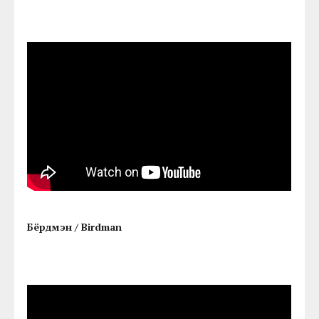
Бёрдмэн / Birdman