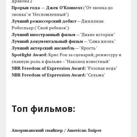
дракона 2"
Прорыв года — Джек О’Коннелл
("От звонка до
звонка" и "Несломленный")
Лучший режиссерский дебют
— Джиллиан
Робеспьер ("Свой ребенок")
Лучший иностранный фильм
— "Дикие истории"
Лучший документальный фильм
— "Сама жизнь"
Лучший актерский ансамбль
— "Ярость"
Spotlight Award:
Крис Рок за сценарий, режиссуру и
главную роль в фильме – "Наконец известный"
NBR Freedom of Expression Award:
"Розовая вода"
NBR Freedom of Expression Award:
"Сельма"
Топ фильмов:
Американский снайпер / American Sniper