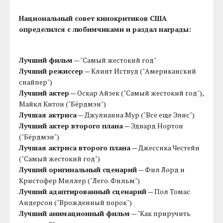
Национальный совет кинокритиков США
определился с любимчиками и раздал награды:
Лучший фильм
— "Самый жестокий год"
Лучший режиссер
— Клинт Иствуд ("Американский
снайпер")
Лучший актер
— Оскар Айзек ("Самый жестокий год"),
Майкл Китон ("Бёрдмэн")
Лучшая актриса
— Джулианна Мур ("Все еще Элис")
Лучший актер второго плана
— Эдвард Нортон
("Бёрдмэн")
Лучшая актриса второго плана
— Джессика Честейн
("Самый жестокий год")
Лучший оригинальный сценарий
— Фил Лорд и
Кристофер Миллер ("Лего. Фильм")
Лучший адаптированный сценарий
— Пол Томас
Андерсон ("Врожденный порок")
Лучший анимационный фильм
— "Как приручить