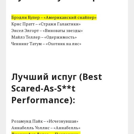
Брэдли Купер – «Американский снайпер»
Крис Пратт – «Стражи Галактики»
Энсел Элгорт – «Виноваты звезды»
Майлз Теллер – «Одержимость»
Ченнинг Татум – «Охотник на лис»
Лучший испуг (Best
Scared-As-S**t
Performance):
Розамунд Пайк – «Исчезнувшая»
Аннабелль Уоллис – «Аннабелль»