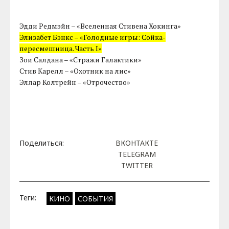
Эдди Редмэйн – «Вселенная Стивена Хокинга»
Элизабет Бэнкс – «Голодные игры: Сойка-
пересмешница. Часть I»
Зои Салдана – «Стражи Галактики»
Стив Карелл – «Охотник на лис»
Эллар Колтрейн – «Отрочество»
Поделиться:
ВКОНТАКТЕ
TELEGRAM
TWITTER
Теги:
КИНО
СОБЫТИЯ