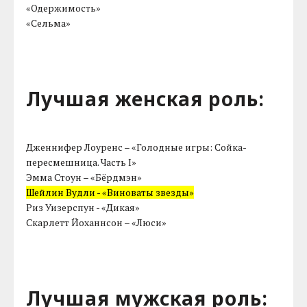
«Одержимость»
«Сельма»
Лучшая женская роль:
Дженнифер Лоуренс – «Голодные игры: Сойка-
пересмешница. Часть I»
Эмма Стоун – «Бёрдмэн»
Шейлин Вудли - «Виноваты звезды»
Риз Уизерспун - «Дикая»
Скарлетт Йоханнсон – «Люси»
Лучшая мужская роль: