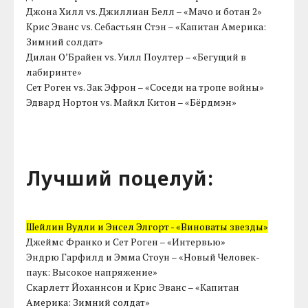
Джона Хилл vs. Джиллиан Белл – «Мачо и ботан 2»
Крис Эванс vs. Себастьян Стэн – «Капитан Америка:
Зимний солдат»
Дилан О’Брайен vs. Уилл Поултер – «Бегущий в
лабиринте»
Сет Роген vs. Зак Эфрон – «Соседи на тропе войны»
Эдвард Нортон vs. Майкл Китон – «Бёрдмэн»
Лучший поцелуй:
Шейлин Вудли и Энсел Элгорт - «Виноваты звезды»
Джеймс Франко и Сет Роген – «Интервью»
Эндрю Гарфилд и Эмма Стоун – «Новый Человек-
паук: Высокое напряжение»
Скарлетт Йоханнсон и Крис Эванс – «Капитан
Америка: Зимний солдат»