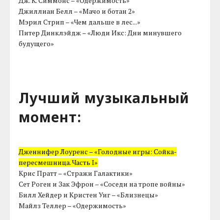
Дж. К. Симмонс – «Одержимость»
Джиллиан Белл – «Мачо и ботан 2»
Мэрил Стрип – «Чем дальше в лес...»
Питер Динклэйдж – «Люди Икс: Дни минувшего
будущего»
Лучший музыкальный
момент:
Дженнифер Лоуренс – «Голодные игры: Сойка-
пересмешница. Часть I»
Крис Пратт – «Стражи Галактики»
Сет Роген и Зак Эфрон – «Соседи на тропе войны»
Билл Хейдер и Кристен Уиг – «Близнецы»
Майлз Теллер – «Одержимость»