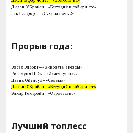
Дженнифер Лопез – «Поклонник»
Дилан О’Брайен – «Бегущий в лабиринте»
Зак Гилфорд – «Судная ночь 2»
Прорыв года:
Энсел Элгорт – «Виноваты звезды»
Розамунд Пайк – «Исчезнувшая»
Дэвид Ойелоуо – «Сельма»
Дилан О’Брайен – «Бегущий в лабиринте»
Эллар Колтрейн – «Отрочество»
Лучший топлесс