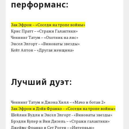
перформанс:
Зак Эфрон – «Соседи на тропе войны»
Крис Пратт – «Стражи Галактики»
Ченнинг Татум – «Охотник на лис»
Энсел Элгорт – «Виноваты звезды»
Кейт Аптон – «Другая женщина»
Лучший дуэт:
Ченнинг Татум и Джона Хилл – «Мачо и ботан 2»
Зак Эфрон и Дэйв Франко – «Соседи на тропе войны»
Шейлин Вудли и Энсел Элгорт - «Виноваты звезды»
Брэдли Купер и Вин Дизель – «Стражи галактики»
Джеймс Франко и Сет Роген – «Интервью»