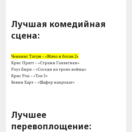
Лучшая комедийная
сцена:
Ченнинг Татум – «Мачо и ботан 2»
Крис Пратт – «Стражи Галактики»
Роуз Бирн – «Соседи на тропе войны»
Крис Рок – «Топ 5»
Кевин Харт – «Шафер напрокат»
Лучшее
перевоплощение: