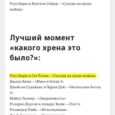
Роуз Бирн и Хелстон Сейдж – «Соседи на тропе
войны»
Лучший момент
«какого хрена это
было?»:
Роуз Бирн и Сет Роген – «Соседи на тропе войны»
Джона Хилл – «Мачо и ботан 2»
Джейсон Судейкис и Чарли Дэй – «Несносные боссы
2»
Майлз Теллер – «Одержимость»
Розарио Доусон и Андерс Холм – «Топ 5»
Розамунд Пайк – «Исчезнувшая»