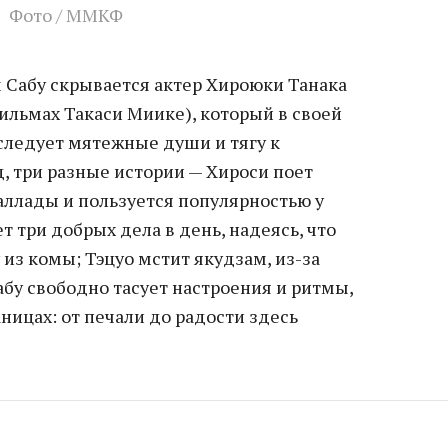
Фото / ММКФ
Сабу скрывается актер Хироюки Танака
ильмах Такаси Миике), который в своей
следует мятежные души и тягу к
, три разные истории — Хироси поет
ллады и пользуется популярностью у
т три добрых дела в день, надеясь, что
из комы; Тэцуо мстит якудзам, из-за
абу свободно тасует настроения и ритмы,
аницах: от печали до радости здесь