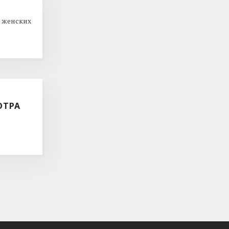
 женских
ОТРА