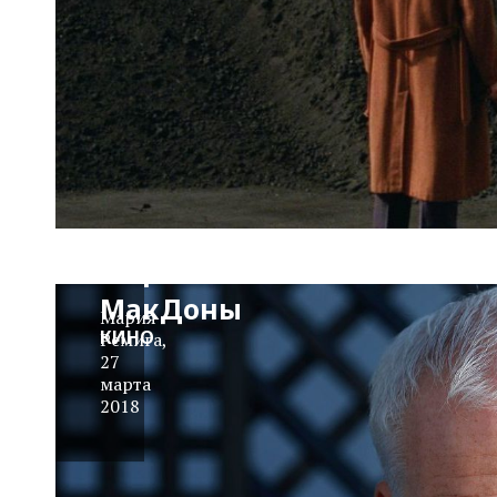
Любимые
фильмы
режиссера
Мартина
МакДоны
Мария
КИНО
Ремига
,
27
марта
2018