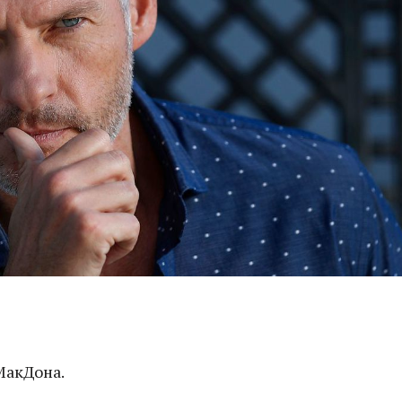
МакДона.