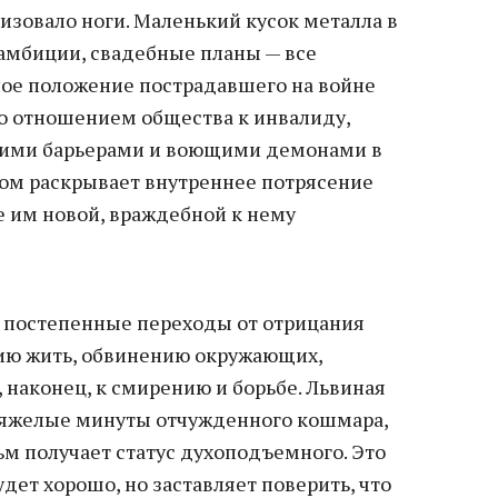
лизовало ноги. Маленький кусок металла в
 амбиции, свадебные планы — все
елое положение пострадавшего на войне
ко отношением общества к инвалиду,
скими барьерами и воющими демонами в
гом раскрывает внутреннее потрясение
е им новой, враждебной к нему
т постепенные переходы от отрицания
ию жить, обвинению окружающих,
, наконец, к смирению и борьбе. Львиная
тяжелые минуты отчужденного кошмара,
ьм получает статус духоподъемного. Это
удет хорошо, но заставляет поверить, что