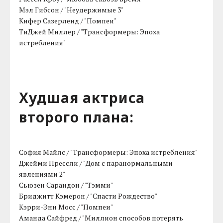
Мэл Гибсон / "Неудержимые 3"
Кифер Сазерленд / "Помпеи"
ТиДжей Миллер / "Трансформеры: Эпоха
истребления"
Худшая актриса
второго плана:
София Майлс / "Трансформеры: Эпоха истребления"
Джейми Прессли / "Дом с паранормальными
явлениями 2"
Сьюзен Сарандон / "Тэмми"
Бриджитт Кэмерон / "Спасти Рождество"
Кэрри-Энн Мосс / "Помпеи"
Аманда Сайфред / "Миллион способов потерять