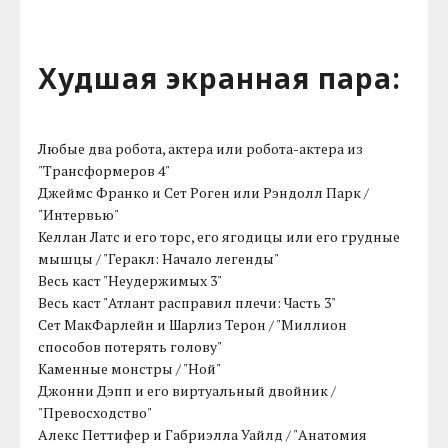
Худшая экранная пара:
Любые два робота, актера или робота-актера из
"Трансформеров 4"
Джеймс Франко и Сет Роген или Рэндолл Парк /
"Интервью"
Келлан Латс и его торс, его ягодицы или его грудные
мышцы / "Геракл: Начало легенды"
Весь каст "Неудержимых 3"
Весь каст "Атлант расправил плечи: Часть 3"
Сет МакФарлейн и Шарлиз Терон / "Миллион
способов потерять голову"
Каменные монстры / "Ной"
Джонни Дэпп и его виртуальный двойник /
"Превосходство"
Алекс Петтифер и Габриэлла Уайлд / "Анатомия