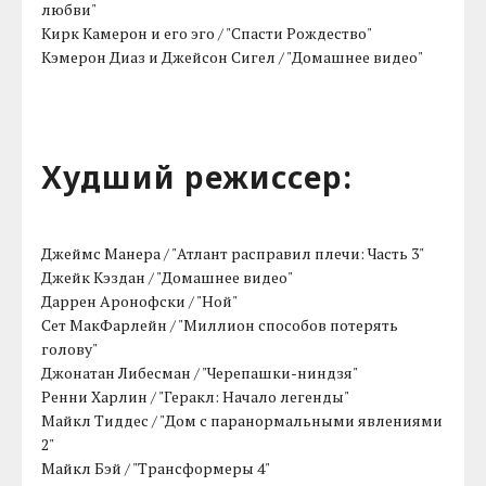
любви"
Кирк Камерон и его эго / "Спасти Рождество"
Кэмерон Диаз и Джейсон Сигел / "Домашнее видео"
Худший режиссер:
Джеймс Манера / "Атлант расправил плечи: Часть 3"
Джейк Кэздан / "Домашнее видео"
Даррен Аронофски / "Ной"
Сет МакФарлейн / "Миллион способов потерять
голову"
Джонатан Либесман / "Черепашки-ниндзя"
Ренни Харлин / "Геракл: Начало легенды"
Майкл Тиддес / "Дом с паранормальными явлениями
2"
Майкл Бэй / "Трансформеры 4"