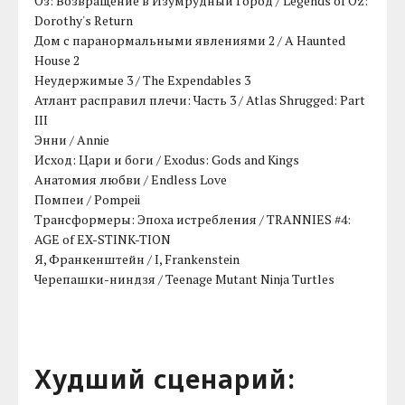
Оз: Возвращение в Изумрудный Город / Legends of Oz:
Dorothy's Return
Дом с паранормальными явлениями 2 / A Haunted
House 2
Неудержимые 3 / The Expendables 3
Атлант расправил плечи: Часть 3 / Atlas Shrugged: Part
III
Энни / Annie
Исход: Цари и боги / Exodus: Gods and Kings
Анатомия любви / Endless Love
Помпеи / Pompeii
Трансформеры: Эпоха истребления / TRANNIES #4:
AGE of EX-STINK-TION
Я, Франкенштейн / I, Frankenstein
Черепашки-ниндзя / Teenage Mutant Ninja Turtles
Худший сценарий: