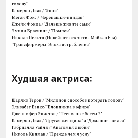
голову"
Кэмерон Диаз / "Энни"
Меган Фокс / "Черепашки-ниндзя"
Джейн Фонда / "Дальше живите сами"
Эмили Браунинг / "Помпеи"
Никола Пельтц (Новейшее открытие Майкла Бэя)
"Трансформеры: Эпоха истребления"
Худшая актриса:
Шарлиз Терон / "Миллион способов потерять голову"
Элизабет Бэнкс/ "Блондинка в эфире"
Дженнифер Энистон / "Несносные боссы 2"
Кэмерон Диаз / "Другая женщина" и "Домашнее видео"
Габриэлла Уайлд / "Анатомия любви"
Николь Кидман / "Прежде чем я усну"