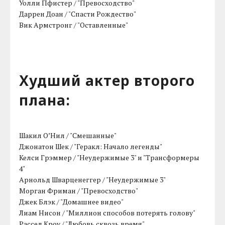
Уолли Пфистер / "Превосходство"
Даррен Доан / "Спасти Рождество"
Вик Армстронг / "Оставленные"
Худший актер второго
плана:
Шакил О’Нил / "Смешанные"
Джонатон Шек / "Геракл: Начало легенды"
Келси Грэммер / "Неудержимые 3" и "Трансформеры
4"
Арнольд Шварценеггер / "Неудержимые 3"
Морган Фриман / "Превосходство"
Джек Блэк / "Домашнее видео"
Лиам Нисон / "Миллион способов потерять голову"
Рассел Кроу / "Любовь сквозь время"