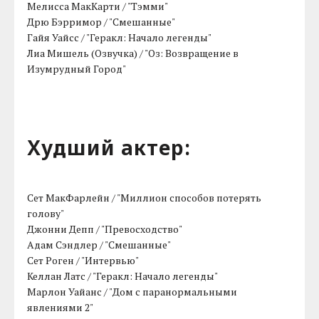
Мелисса МакКарти / "Тэмми"
Дрю Бэрримор / "Смешанные"
Гайя Уайсс / "Геракл: Начало легенды"
Лиа Мишель (Озвучка) / "Оз: Возвращение в
Изумрудный Город"
Худший актер:
Сет МакФарлейн / "Миллион способов потерять
голову"
Джонни Депп / "Превосходство"
Адам Сэндлер / "Смешанные"
Сет Роген / "Интервью"
Келлан Латс / "Геракл: Начало легенды"
Марлон Уайанс / "Дом с паранормальными
явлениями 2"