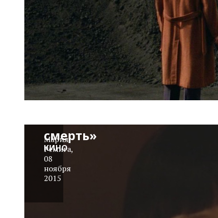
Фильм
для
никого:
«Любовь
и
смерть»
Мария
КИНО
Ремига
,
08
ноября
2015