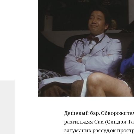
Дешевый бар. Обворожител
разгильдяя Саи (Синдзи Та
затуманив рассудок прост