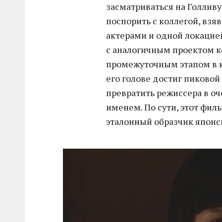
засматриваться на Голливу
поспорить с коллегой, взя
актерами и одной локацией
с аналогичным проектом к
промежуточным этапом в к
его голове достиг пиковой
превратить режиссера в о
именем. По сути, этот фил
эталонный образчик японск