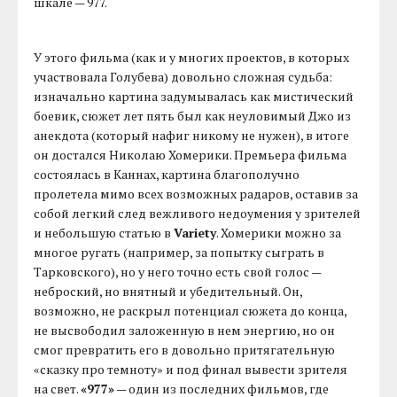
шкале — 977.
У этого фильма (как и у многих проектов, в которых
участвовала Голубева) довольно сложная судьба:
изначально картина задумывалась как мистический
боевик, сюжет лет пять был как неуловимый Джо из
анекдота (который нафиг никому не нужен), в итоге
он достался Николаю Хомерики. Премьера фильма
состоялась в Каннах, картина благополучно
пролетела мимо всех возможных радаров, оставив за
собой легкий след вежливого недоумения у зрителей
и небольшую статью в
Variety
. Хомерики можно за
многое ругать (например, за попытку сыграть в
Тарковского), но у него точно есть свой голос —
неброский, но внятный и убедительный. Он,
возможно, не раскрыл потенциал сюжета до конца,
не высвободил заложенную в нем энергию, но он
смог превратить его в довольно притягательную
«сказку про темноту» и под финал вывести зрителя
на свет.
«977»
— один из последних фильмов, где