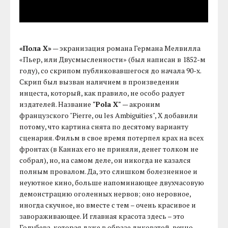
«Пола Х»
— экранизация романа Германа Мелвилла
«Пьер, или Двусмысленности» (был написан в 1852-м
году), со скрипом публиковавшегося до начала 90-х.
Скрип был вызван наличием в произведении
инцеста, который, как правило, не особо радует
издателей. Название
"Pola X"
— акроним
французского "Pierre, ou les Ambiguities", X добавили
потому, что картина снята по десятому варианту
сценария. Фильм в свое время потерпел крах на всех
фронтах (в Каннах его не приняли, денег толком не
собрал), но, на самом деле, он никогда не казался
полным провалом. Да, это слишком болезненное и
неуютное кино, больше напоминающее двухчасовую
демонстрацию оголенных нервов; оно неровное,
иногда скучное, но вместе с тем – очень красивое и
завораживающее. И главная красота здесь – это
Голубева, которая даже в образе диковатой, вечно