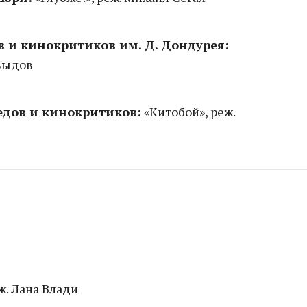
 и кинокритиков им. Д. Дондурея:
авыдов
дов и кинокритиков:
«Китобой», реж.
р
ж. Лана Влади