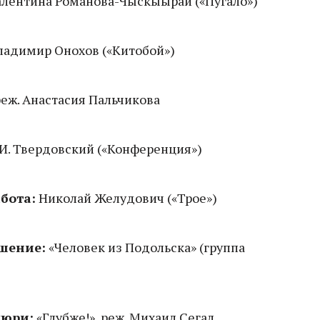
лентина Романова-Чыскыырай («Пугало»)
адимир Онохов («Китобой»)
еж. Анастасия Пальчикова
И. Твердовский («Конференция»)
бота:
Николай Желудович («Трое»)
шение:
«Человек из Подольска» (группа
жюри:
«Глубже!», реж. Михаил Сегал