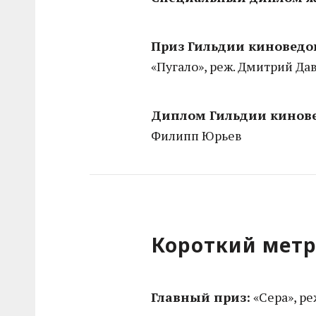
Приз Гильдии киноведов
«Пугало», реж. Дмитрий Д
Диплом Гильдии кинове
Филипп Юрьев
Короткий мет
Главный приз:
«Сера», ре