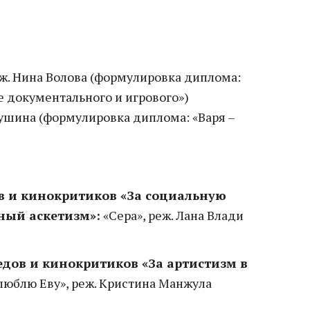
еж. Нина Волова (формулировка диплома:
е документального и игрового»)
бушина (формулировка диплома: «Варя –
в и кинокритиков «За социальную
ный аскетизм»:
«Сера», реж. Лана Влади
дов и кинокритиков «За артистизм в
люблю Еву», реж. Кристина Манжула