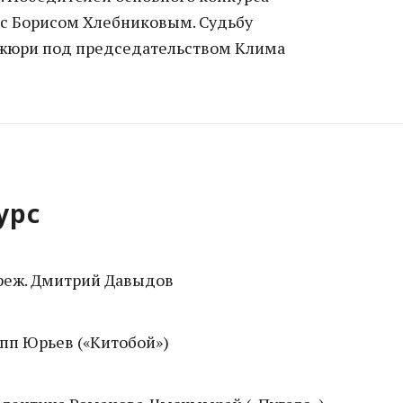
 с Борисом Хлебниковым. Судьбу
жюри под председательством Клима
урс
 реж. Дмитрий Давыдов
п Юрьев («Китобой»)