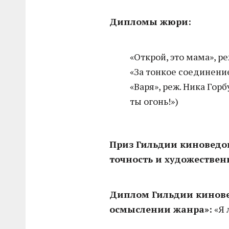
Дипломы жюри:
«Открой, это мама», р
«За тонкое соединени
«Варя», реж. Ника Гор
ты огонь!»)
Приз Гильдии киноведо
точность и художествен
Диплом Гильдии кинове
осмыслении жанра»:
«Я 