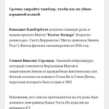
Срочно закройте тамблер, чтобы вас не убило
взрывной волной
.
Бенедикт Камбербэтч
получил главную роль в
новом проекте Marvel
"Doctor Strange"
. В кресле
режиссера - Скотт Дерриксон ("Шесть демонов Эмили
Роуз"). Выход фильма запланирован на 2016 год.
Стивен Винсент Стрэндж
- бывший нейрохирург,
который становится Верховным Магом и
защитником Земли от враждебных мистических сил.
Фильм основан на комиксе Стэна Ли и Стива Дитко,
персонаж которого был создан в 1963.
Напомним, что список претендентов на эту роль был
длиннее, чем райдер Канье Уэста. Но куда им до
великого E.T.