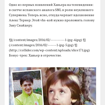
Одно из первых появлений Хавьера на телевидении:
в скетче испанского аналога SNL в роли неуклюжего
Супермена. Теперь ясно, откуда черпает вдохновение
Алекс Тернер. Этой vhs-кой нужно проломить голову
Заку Снайдеру.
![](/content/images/2016/02/----------1-jpg-4.jpg) ![]
(/content/images/2016/02/------1-jpg-5.jpg) ![]
(http://collider.com/wp-content/uploads/slice171.jpg)
Бонус-трек: Хавьер в отрочестве.