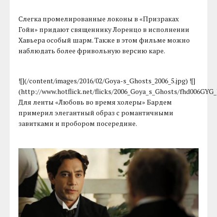
Слегка промелированные локоны в «Призраках
Гойи» придают священнику Лоренцо в исполнении
Хавьера особый шарм. Также в этом фильме можно
наблюдать более фривольную версию каре.
![](/content/images/2016/02/Goya-s_Ghosts_2006_5.jpg) ![]
(http://www.hotflick.net/flicks/2006_Goya_s_Ghosts/fhd006GYG_
Для ленты «Любовь во время холеры» Бардем
примерил элегантный образ с романтичными
завитками и пробором посередине.