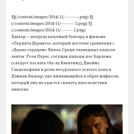
![](/content/images/2014/11/--------.png) ![]
(/content/images/2014/11/--------2.png) ![]
(/content/images/2014/11/-------2.png)
Хавьер — непредсказуемый бунтарь в фильме
«Пердита Дуранго», который достоин сравнения с
«Дикие сердцем» Линча. Среди очевидных плюсов
ленты: Рози Перес, сосущая пальцы ног Бардема
(следует послать vhs-ку Квентину), Джеймс
Гандольфини в роли несуразного усатого копа и
Дэмиан Бишир, уже вживающийся в образ мафиози,
который ему не удастся скинуть впоследствии
никогда.