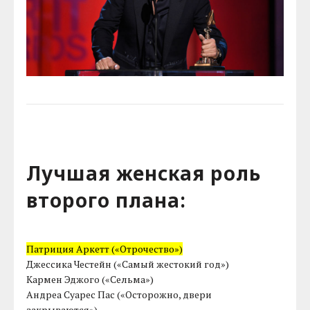
Лучшая женская роль
второго плана:
Патриция Аркетт («Отрочество»)
Джессика Честейн («Самый жестокий год»)
Кармен Эджого («Сельма»)
Андреа Суарес Пас («Осторожно, двери
закрываются»)