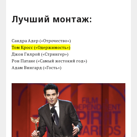
Лучший монтаж:
Сандра Адер («Отрочество»)
Том Кросс («Одержимость»)
Джон Гилрой («Стрингер»)
Рон Патане («Самый жестокий год»)
Адам Вингард («Гость»)