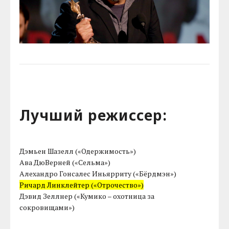
Лучший режиссер:
Дэмьен Шазелл («Одержимость»)
Ава ДюВерней («Сельма»)
Алехандро Гонсалес Иньярриту («Бёрдмэн»)
Ричард Линклейтер («Отрочество»)
Дэвид Зеллнер («Кумико – охотница за
сокровищами»)