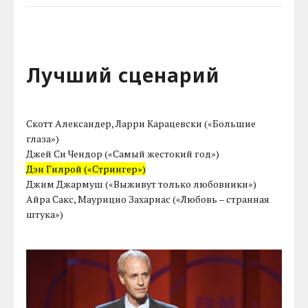
Лучший сценарий
Скотт Александер, Ларри Карацевски («Большие
глаза»)
Джей Си Чендор («Самый жестокий год»)
Дэн Гилрой («Стрингер»)
Джим Джармуш («Выживут только любовники»)
Айра Сакс, Маурицио Захариас («Любовь – странная
штука»)