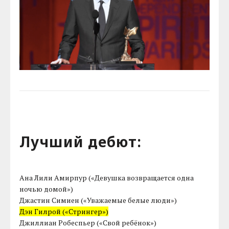
Лучший дебют:
Ана Лили Амирпур («Девушка возвращается одна
ночью домой»)
Джастин Симиен («Уважаемые белые люди»)
Дэн Гилрой («Стрингер»)
Джиллиан Робеспьер («Свой ребёнок»)