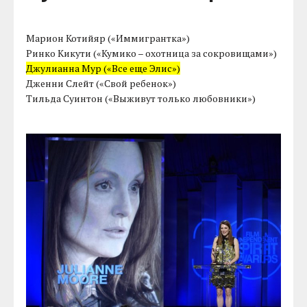
Марион Котийяр («Иммигрантка»)
Ринко Кикути («Кумико – охотница за сокровищами»)
Джулианна Мур («Все еще Элис»)
Дженни Слейт («Свой ребенок»)
Тильда Суинтон («Выживут только любовники»)