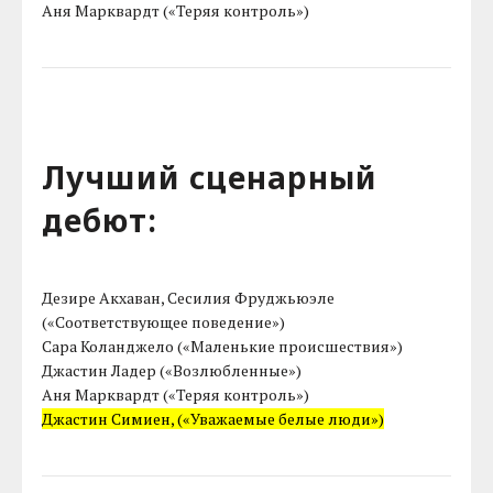
Аня Марквардт («Теряя контроль»)
Лучший сценарный
дебют:
Дезире Акхаван, Сесилия Фруджьюэле
(«Соответствующее поведение»)
Сара Коланджело («Маленькие происшествия»)
Джастин Ладер («Возлюбленные»)
Аня Марквардт («Теряя контроль»)
Джастин Симиен, («Уважаемые белые люди»)