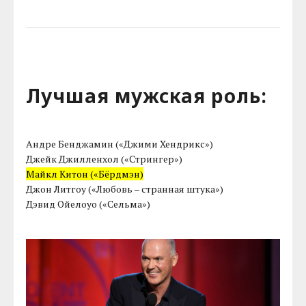
Лучшая мужская роль:
Андре Бенджамин («Джими Хендрикс»)
Джейк Джилленхол («Стрингер»)
Майкл Китон («Бёрдмэн)
Джон Литгоу («Любовь – странная штука»)
Дэвид Ойелоуо («Сельма»)