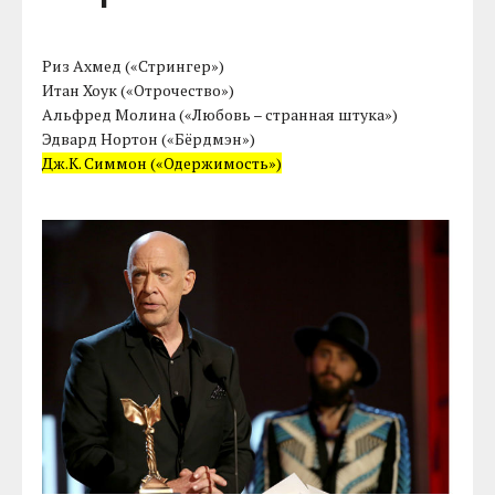
Риз Ахмед («Стрингер»)
Итан Хоук («Отрочество»)
Альфред Молина («Любовь – странная штука»)
Эдвард Нортон («Бёрдмэн»)
Дж.К. Симмон («Одержимость»)