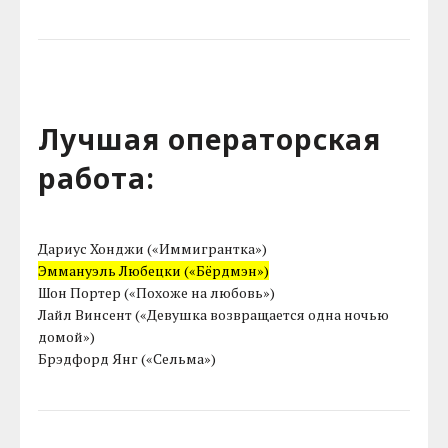
Лучшая операторская
работа:
Дариус Хонджи («Иммигрантка»)
Эммануэль Любецки («Бёрдмэн»)
Шон Портер («Похоже на любовь»)
Лайл Винсент («Девушка возвращается одна ночью
домой»)
Брэдфорд Янг («Сельма»)