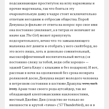
подсаживающие проституток на иглу наркоманы и
прочие маргиналы, так что бояться эту
очаровательную даму в чадре стоит исключительно
отпетым негодяям и отбросам общества. Порой
Девушка (в фильме от ответа на вопрос про свое имя
она постоянно увиливает, а в титрах ее величают не
иначе как
The Girl
) может припугнуть
подозрительного, вечно что-то замышляющего
мальчика лет девяти и отобрать у него скейтборд, но
это всего лишь, хоть и довольно сомнительный,
высокоэффективный воспитательный метод («я
постоянно слежу за тобой, веди себя хорошо» —
эдакий Санта Клаус с клыками и без подарков). И вот,
рассекая в ночи на одолженной без срока возврата
роликовой доске, Девушка видит молодого человека
в нетрезвом состоянии в костюме Дракулы
wow, such
irony
. Араш тоже своего рода аутсайдер, так же
обладающий клептоманскими наклонностями,
местный Джеймс Дин (сходство не только во
внешности и крутой «тачке» (’57 Thunderbird), но и в