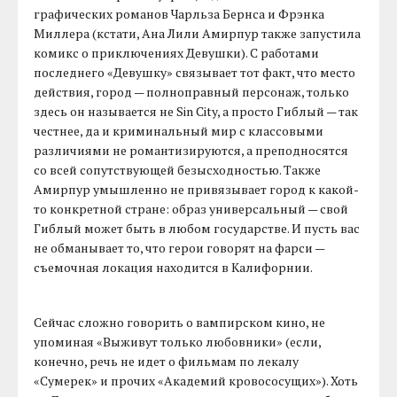
графических романов Чарльза Бернса и Фрэнка
Миллера (кстати, Ана Лили Амирпур также запустила
комикс о приключениях Девушки). С работами
последнего «Девушку» связывает тот факт, что место
действия, город — полноправный персонаж, только
здесь он называется не Sin City, а просто Гиблый — так
честнее, да и криминальный мир с классовыми
различиями не романтизируются, а преподносятся
со всей сопутствующей безысходностью. Также
Амирпур умышленно не привязывает город к какой-
то конкретной стране: образ универсальный — свой
Гиблый может быть в любом государстве. И пусть вас
не обманывает то, что герои говорят на фарси —
съемочная локация находится в Калифорнии.
Сейчас сложно говорить о вампирском кино, не
упоминая «Выживут только любовники» (если,
конечно, речь не идет о фильмам по лекалу
«Сумерек» и прочих «Академий кровососущих»). Хоть