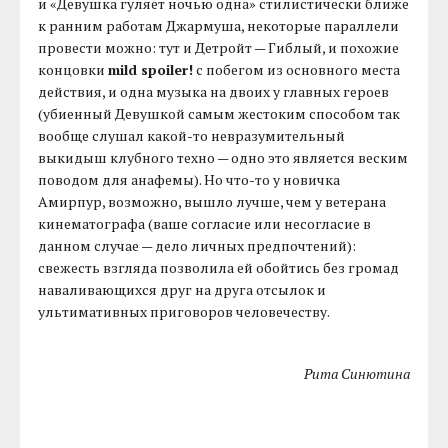
и «Девушка гуляет ночью одна» стилистически ближе
к ранним работам Джармуша, некоторые параллели
провести можно: тут и Детройт — Гиблый, и похожие
концовки
mild spoiler!
c побегом из основного места
действия, и одна музыка на двоих у главных героев
(убиенный Девушкой самым жестоким способом так
вообще слушал какой-то невразумительный
выкидыш клубного техно — одно это является веским
поводом для анафемы). Но что-то у новичка
Амирпур, возможно, вышло лучше, чем у ветерана
кинематографа (ваше согласие или несогласие в
данном случае — дело личных предпочтений):
свежесть взгляда позволила ей обойтись без громад
наваливающихся друг на друга отсылок и
ультимативных приговоров человечеству.
Рита Синютина