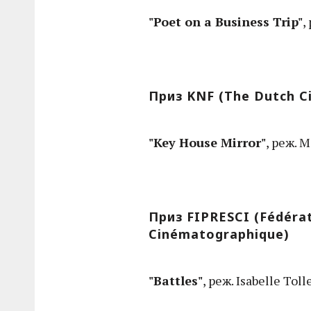
"Poet on a Business Trip"
,
Приз KNF (The Dutch Cir
"Key House Mirror"
, реж. 
Приз FIPRESCI (Fédérat
Cinématographique)
"Battles"
, реж. Isabelle Tol