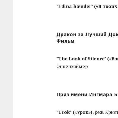
"I dina hænder" («В твоих
Дракон за Лучший До
Фильм
"The Look of Silence" («
Оппенхаймер
Приз имени Ингмара 
"Urok" («Урок»)
, реж. Крис