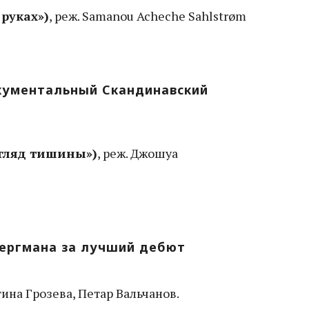
 руках»)
, реж. Samanou Acheche Sahlstrøm
кументальный Скандинавский
Взгляд тишины»)
, реж. Джошуа
Бергмана за лучший дебют
тина Грозева, Петар Вальчанов.