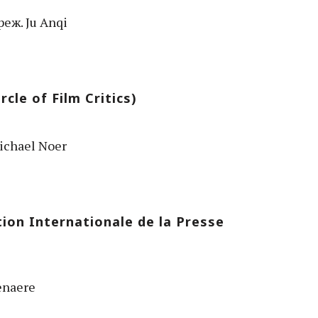
 реж. Ju Anqi
cle of Film Critics)
Michael Noer
ion Internationale de la Presse
lenaere