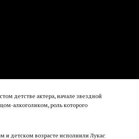
стом детстве актера, начале звездной
тцом-алкоголиком, роль которого
ом и детском возрасте исполнили Лукас