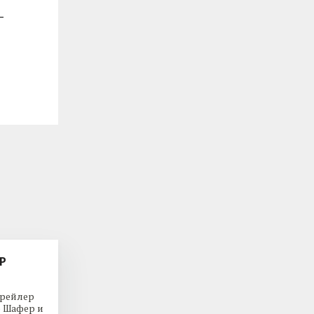
Р
трейлер
р Шафер и