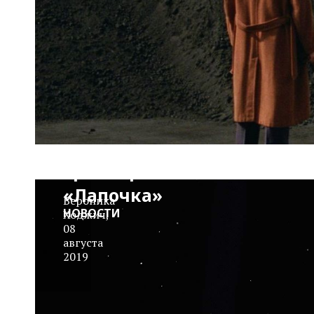
Трейлер:
«Лапочка»
Вероника
НОВОСТИ
Ходжич
,
08
августа
2019