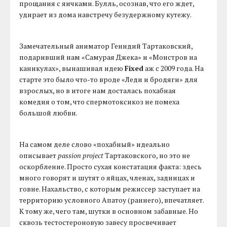
прощания с яичками. Булль, осознав, что его ждет,
удирает из дома навстречу безудержному кутежу.
Замечательный аниматор Генндий Тартаковский,
подаривший нам «Самурая Джека» и «Монстров на
каникулах», вынашивал идею
Fixed
аж с 2009 года. На
старте это было что-то вроде «Леди и бродяги» для
взрослых, но в итоге нам досталась похабная
комедия о том, что спермотоксикоз не помеха
большой любви.
На самом деле слово «похабный» идеально
описывает
passion project
Тартаковского, но это не
оскорбление. Просто сухая констатация факта: здесь
много говорят и шутят о яйцах, членах, задницах и
говне. Нахальство, с которым режиссер заступает на
территорию условного Апатоу (раннего), впечатляет.
К тому же, чего там, шутки в основном забавные. Но
сквозь тестостероновую завесу просвечивает