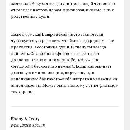
замечают. Рокуэлл всегда с потрясающей чуткостью
относился к аутсайдерам, признавая, видимо, в них
родственные души.
Даже в том, как
Lump
сделан чисто технически,
чувствуется уверенность, что быть андердогом — не
проклятие, а состояние души. И своих ты всегда
найдешь. Снятый на айфон всего за 25 тысяч
долларов, старомодно черно-белый, ужасно
смешной и бесконечно нежный,
Lump
напоминает
джазовую импровизацию, виртуозную, но
исполненную без какого-либо напряга и надежды на
аплодисменты. Может быть, поэтому с этим фильмом
так хорошо.
Ebony & Ivory
реж. Джим Хоскин