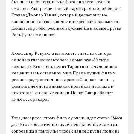
бывшего партнера, на чье фото он часто грустно
смотрит. Раздражает новый партнер, молодой бедося
Ксавье (Джокар Ханна), который делает милые
канапешки и легко заводит интересные знакомства.
Канапе, впрочем, реально вкусные. Да и новые друзья
Ральфу не помешают.
Александр Рокуэлла вы можете знать как автора
одной из главок культового альманаха «Четыре
комнаты». Его очень ценит Тарантино и чудовищно
не ценит весь остальной мир. Предыдущий фильм
режиссера, трогательная драма «Сладкая жизнь»,
ухватила немного внимания критиков и попала в
некоторые итоговые списки. Но вот
Lump
обитает
ниже всех радаров.
Хотя, наверное, этому фильму очень идет статус
hidden
gem
. Его герои именно такие: неограненные алмазы,
сокровища в пыли, чье тихое сияние другие люди не