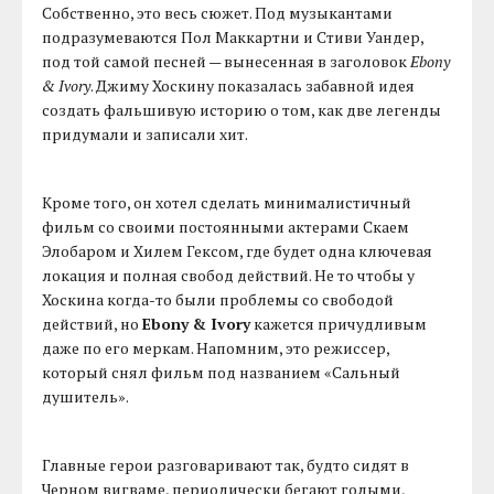
Собственно, это весь сюжет. Под музыкантами
подразумеваются Пол Маккартни и Стиви Уандер,
под той самой песней — вынесенная в заголовок
Ebony
& Ivory
. Джиму Хоскину показалась забавной идея
создать фальшивую историю о том, как две легенды
придумали и записали хит.
Кроме того, он хотел сделать минималистичный
фильм со своими постоянными актерами Скаем
Элобаром и Хилем Гексом, где будет одна ключевая
локация и полная свобод действий. Не то чтобы у
Хоскина когда-то были проблемы со свободой
действий, но
Ebony & Ivory
кажется причудливым
даже по его меркам. Напомним, это режиссер,
который снял фильм под названием «Сальный
душитель».
Главные герои разговаривают так, будто сидят в
Черном вигваме, периодически бегают голыми,