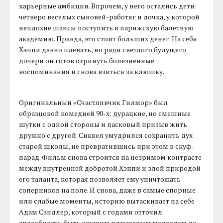
карьерные амбиции. Впрочем, у него остались дети:
четверо веселых сыновей-работяг и дочка, у которой
неплохие шансы поступить в парижскую балетную
академию. Правда, это стоит больших денег. На себя
Хэппи давно плевать, но ради светлого будущего
дочери он готов отринуть болезненные
воспоминания и снова взяться за клюшку.
Оригинальный «Счастливчик Гилмор» был
образцовой комедией 90-х: дурацкие, но смешные
шутки с одной стороны и ласковый призыв жить
дружно с другой. Сиквел умудрился сохранить дух
старой школы, не превратившись при этом в скуф-
парад. Фильм снова строится на незримом контрасте
между внутренней добротой Хэппи и злой природой
его таланта, которая позволяет ему уничтожать
соперников на поле. И снова, даже в самые спорные
или слабые моменты, историю вытаскивает на себе
Адам Сэндлер, который с годами отточил
способность быть орущим плюшевым медведем до