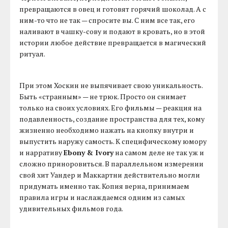
превращаются в овец и готовят горячий шоколад. А с
ним-то что не так — спросите вы. С ним все так, его
наливают в чашку-сову и подают в кровать, но в этой
истории любое действие превращается в магический
ритуал.
При этом Хоскин не выпячивает свою уникальность.
Быть «странным» — не трюк. Просто он снимает
только на своих условиях. Его фильмы — реакция на
подавленность, создание пространства для тех, кому
жизненно необходимо нажать на кнопку внутри и
выпустить наружу самость. К специфическому юмору
и нарративу
Ebony & Ivory
на самом деле не так уж и
сложно приноровиться. В параллельном измерении
свой хит Уандер и Маккартни действительно могли
придумать именно так. Копия верна, принимаем
правила игры и наслаждаемся одним из самых
удивительных фильмов года.