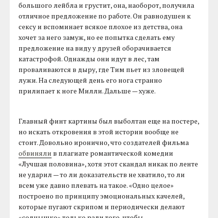
большого лейбла и грустит, она, наоборот, получила
отличное предложение по работе. Он равнодушен к
сексу и вспоминает всякое плохое из детства, она
хочет за него замуж, но ее попытка сделать ему
предложение на виду у друзей оборачивается
катастрофой. Однажды они идут в лес, там
проваливаются в дыру, где Тим пьет из зловещей
лужи. На следующей день его нога странно
прилипает к ноге Милли. Дальше — хуже.
Главный финт картины был выболтан еще на постере,
но искать откровения в этой истории вообще не
стоит. Довольно иронично, что создателей фильма
обвиняли
в плагиате романтической комедии
«Лучшая половина», хотя этот скандал никак по ленте
не ударил — то ли доказательств не хватило, то ли
всем уже давно плевать на такое. «Одно целое»
построено по принципу эмоциональных качелей,
которые пугают скрипом и периодически делают
«солнышко» только ради того, чтобы