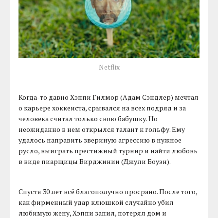
Netflix
Когда-то давно Хэппи Гилмор (Адам Сэндлер) мечтал
о карьере хоккеиста, срывался на всех подряд и за
человека считал только свою бабушку. Но
неожиданно в нем открылся талант к гольфу. Ему
удалось направить звериную агрессию в нужное
русло, выиграть престижный турнир и найти любовь
в виде пиарщицы Вирджинии (Джули Боуэн).
Спустя 30 лет всё благополучно просрано. После того,
как фирменный удар клюшкой случайно убил
любимую жену, Хэппи запил, потерял дом и