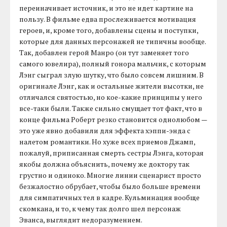
переиначивает источник, и это не идет картине на
пользу. В фильме едва прослеживается мотивация
героев, и, кроме того, добавлены сцены и поступки,
которые для данных персонажей не типичны вообще.
Так, добавлен герой Манро (он тут заменяет того
самого ювелира), полный гонора мальчик, с которым
Лэнг сыграл злую шутку, что было совсем лишним. В
оригинале Лэнг, как и остальные жители высотки, не
отличался святостью, но кое-какие принципы у него
все-таки были. Также сильно смущает тот факт, что в
конце фильма Роберт резко становится однолюбом —
это уже явно добавили для эффекта хэппи-энда с
налетом романтики. Но хуже всех приемов Джамп,
пожалуй, приписанная смерть сестры Лэнга, которая
якобы должна объяснить, почему же доктору так
грустно и одиноко. Многие линии сценарист просто
безжалостно обрубает, чтобы было больше времени
для симпатичных тел в кадре. Кульминация вообще
скомкана, и то, к чему так долго шел персонаж
Эванса, выглядит недоразумением.