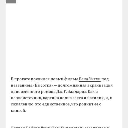
В прокате появился новый фильм
Бена Уитли
под
названием «Высотка» — долгожданная экранизация
одноименного романа Дж. Г. Балларда. Как и
первоисточник, картина полна секса и насилия, и, к
сожалению, это единственное, что роднит ее с
книгой.
Доктор Роберт Лэнг (Том Хиддлстон) заселяется в