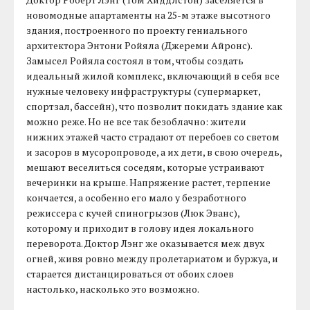
новомодные апартаменты на 25-м этаже высотного
здания, построенного по проекту гениального
архитектора Энтони Ройяла (Джереми Айронс).
Замысел Ройяла состоял в том, чтобы создать
идеальный жилой комплекс, включающий в себя все
нужные человеку инфраструктуры (супермаркет,
спортзал, бассейн), что позволит покидать здание как
можно реже. Но не все так безоблачно: жители
нижних этажей часто страдают от перебоев со светом
и засоров в мусоропроводе, а их дети, в свою очередь,
мешают веселиться соседям, которые устраивают
вечеринки на крыше. Напряжение растет, терпение
кончается, а особенно его мало у безработного
режиссера с кучей спиногрызов (Люк Эванс),
которому и приходит в голову идея локального
переворота. Доктор Лэнг же оказывается меж двух
огней, живя ровно между пролетариатом и буржуа, и
старается дистанцироваться от обоих слоев
настолько, насколько это возможно.