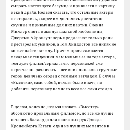
сыграть настоящего безумца и привнести в картину
некий драйв. Нельзя сказать, что остальные актеры
не старались, скорее им достались достаточно
скучные и привычные для них партии. Сиенна
Миллер опять в амплуа шальной любовницы,
Джереми Айронсу теперь предлагают только роли
престарелых умников, а Том Хиддлстон все никак не
может найти одежду. Причем прослеживается
печальная тенденция: чем меньше ее на теле актера,
тем хуже фильм/сериал, а его персонажей уже
перестаешь различать — все они одинаково грустные
герои девичьих сердец с томным взглядом. В случае
«Высотки», само собой, нельзя было иначе, но
добавить персонажу немного веса все-таки стоило.
В целом, конечно, нельзя назвать «Высотку»
абсолютно провальным фильмом, но все же лучше
оставить Балларда для надежных рук Дэвида
Кроненберга. Кстати, один из лучших моментов в