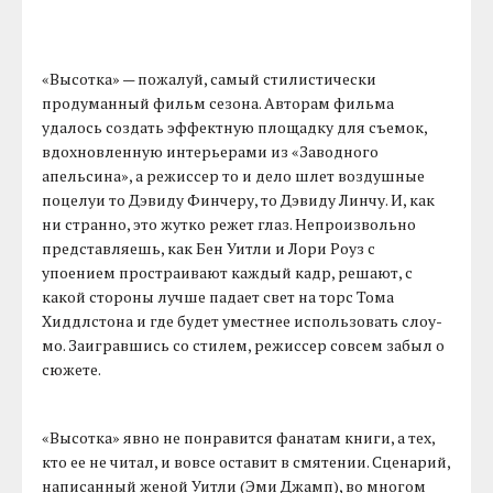
«Высотка» — пожалуй, самый стилистически
продуманный фильм сезона. Авторам фильма
удалось создать эффектную площадку для съемок,
вдохновленную интерьерами из «Заводного
апельсина», а режиссер то и дело шлет воздушные
поцелуи то Дэвиду Финчеру, то Дэвиду Линчу. И, как
ни странно, это жутко режет глаз. Непроизвольно
представляешь, как Бен Уитли и Лори Роуз с
упоением простраивают каждый кадр, решают, с
какой стороны лучше падает свет на торс Тома
Хиддлстона и где будет уместнее использовать слоу-
мо. Заигравшись со стилем, режиссер совсем забыл о
сюжете.
«Высотка» явно не понравится фанатам книги, а тех,
кто ее не читал, и вовсе оставит в смятении. Сценарий,
написанный женой Уитли (Эми Джамп), во многом