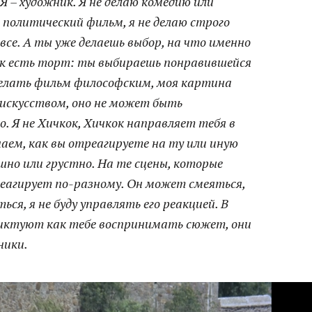
Я – художник. Я не делаю комедию или
о политический фильм, я не делаю строго
все. А ты уже делаешь выбор, на что именно
к есть торт: ты выбираешь понравившейся
сделать фильм философским, моя картина
 искусством, оно не может быть
о. Я не Хичкок, Хичкок направляет тебя в
наем, как вы отреагируете на ту или иную
ашно или грустно. На те сцены, которые
реагирует по-разному. Он может смеяться,
я, я не буду управлять его реакцией. В
диктуют как тебе воспринимать сюжет, они
ники.