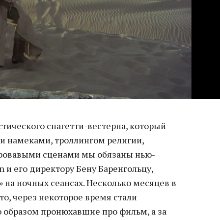
стического спагетти-вестерна, который
и намеками, троллингом религии,
кровавыми сценами мы обязаны нью-
n и его директору Бену Баренгольцу,
 на ночных сеансах. Несколько месяцев в
то, через некоторое время стали
о образом пронюхавшие про фильм, а за