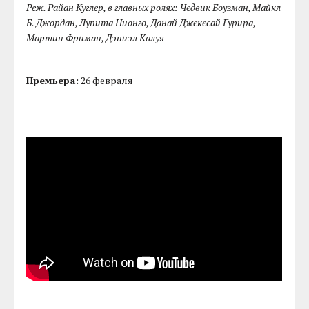
Реж. Райан Куглер, в главных ролях: Чедвик Боузман, Майкл
Б. Джордан, Лупита Нионго, Данай Джекесай Гурира,
Мартин Фриман, Дэниэл Калуя
Премьера:
26 февраля