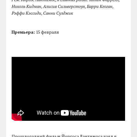
Николь Кидман, Алисия Сильверстоун, Барри Кеоган,
Рэффи Кэссиди, Санни Сулджик
Премьера:
15 февраля
Прошлогодний фильм Йоргоса Лантимоса взял в