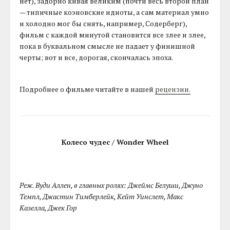
нет), задорно кивая великим (почти весь второй план
— типичные коэновские идиоты, а сам материал умно
и холодно мог бы снять, например, Содерберг),
фильм с каждой минутой становится все злее и злее,
пока в буквальном смысле не падает у финишной
черты; вот и все, дорогая, скончалась эпоха.
Подробнее о фильме читайте в нашей
рецензии.
Колесо чудес / Wonder Wheel
Реж. Вуди Аллен, в главных ролях: Джеймс Белуши, Джуно
Темпл, Джастин Тимберлейк, Кейт Уинслет, Макс
Казелла, Джек Гор