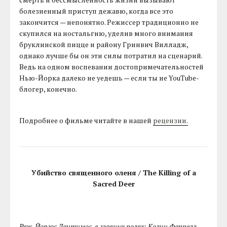
болезненный приступ дежавю, когда все это
закончится — непонятно. Режиссер традиционно не
скупился на ностальгию, уделив много внимания
бруклинской пицце и району Гринвич Вилладж,
однако лучше бы он эти силы потратил на сценарий.
Ведь на одном воспевании достопримечательностей
Нью-Йорка далеко не уедешь — если ты не YouTube-
блогер, конечно.
Подробнее о фильме читайте в нашей
рецензии.
Убийство священного оленя / The Killing of a
Sacred Deer
Реж. Йоргос Лантимос, в главных ролях: Колин Фаррелл,