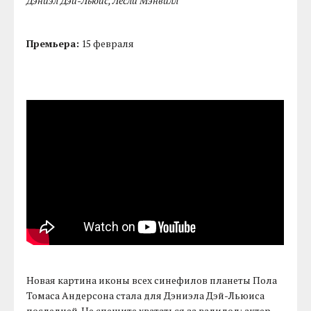
Дэниэл Дэй-Льюис, Лесли Мэнвилл
Премьера:
15 февраля
Новая картина иконы всех синефилов планеты Пола
Томаса Андерсона стала для Дэниэла Дэй-Льюиса
последней. Не спешите хвататься за валидол: актер