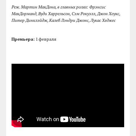
Реж. Мартин МакДона, в главных ролях: Фрэнсис
МакДорманд, Вуди Харрельсон, Сэм Рокуэлл, Джон Хоукс,
Питер Динклэйдж, Калеб Лэндри Джонс, Лукас Хеджес
Премьера:
1 февраля