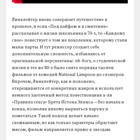
Линклейтер вновь совершает путешествие в
прошлое, и если «Под кайфом и в смятении»
рассказывал о жизни школьника в 70-х, то «Каждому
свое» повествует о том же поколении, которому стали
малы парты. И тут режиссер создает себе
дополнительную сложность, избавляясь от
оригинальной перспективы: ей-богу, о студенческой
жизни в тех же 80-х было снято порядка тысячи
фильмов от комедий National Lampoon до слэшеров.
Впрочем, Линклейтер, как и положено,
открещивается от конкретных жанров и использует
немного хаотичный метод повествования а-ля
«Правила секса» Брета Истона Эллиса — без начала и
конца, позволяя дикому вырваться наружу и
пометаться. Такой подход делает начало
скомканным, но как только характеры обрастают
мясом, фильм направляется прямо к звездам.