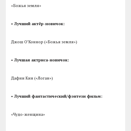
«Божья земля»
• Лучший актёр-новичок:
Джош О’Коннор («Божья земля»)
• Лучшая актриса-новичок:
Дафни Кин («Логан»)
• Лучший фантастический/фэнтези фильм:
«Чудо-женщина»