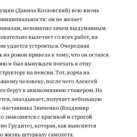
ущин (Данила Козловский) всю жизнь
ринципиальности: он не желает
равилам, непонятно зачем выдуманным
вательно вылетает со всех работ, на
ом удается устроиться. Очередная
 на рожон привела к тому, что он остался
ию и был вынужден поехать к отцу
труктору на пенсии. Тот, ворча на
ажному человеку, после чего Алексей
го берут в авиакомпанию стажером. На
ется, опаздывает, получает небольшую
та-наставника Зинченко (Владимир
о знакомится с красивой и строгой
е Грудите), которая, как выяснится
ю жизнь штурвалу самолета.