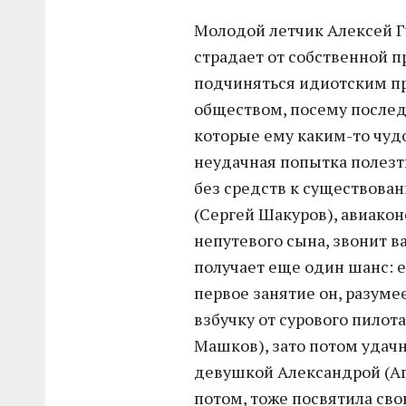
Молодой летчик Алексей Г
страдает от собственной п
подчиняться идиотским п
обществом, посему последо
которые ему каким-то чуд
неудачная попытка полезть
без средств к существован
(Сергей Шакуров), авиаконс
непутевого сына, звонит в
получает еще один шанс: е
первое занятие он, разуме
взбучку от сурового пило
Машков), зато потом удачн
девушкой Александрой (Агн
потом, тоже посвятила сво