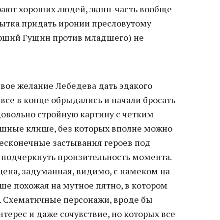
рают хороших людей, экшн-часть вообще
пытка придать иронии пресловутому
арший Гущин против младшего) не
ивое желание Лебедева дать эдакого
 все в конце обрыдались и начали бросать
 довольно стройную картину с четким
ные клише, без которых вполне можно
бесконечные застывания героев под
 подчеркнуть пронзительность момента.
цена, задуманная, видимо, с намеком на
ьше похожая на мутное пятно, в котором
 Схематичные персонажи, вроде бы
ерес и даже сочувствие, но которых все