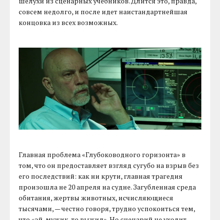
шелухи из сценарных учебников. Длится это, правда,
совсем недолго, и после идет наистандартнейшая
концовка из всех возможных.
Главная проблема «Глубоководного горизонта» в
том, что он предоставляет взгляд сугубо на взрыв без
его последствий: как ни крути, главная трагедия
произошла не 20 апреля на судне. Загубленная среда
обитания, жертвы животных, исчисляющиеся
тысячами, — честно говоря, трудно успокоиться тем,
что «эй, мужик-то выжил». Но сценарий не уходит