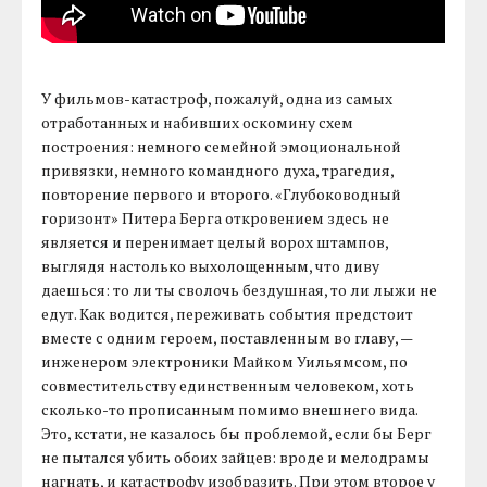
У фильмов-катастроф, пожалуй, одна из самых
отработанных и набивших оскомину схем
построения: немного семейной эмоциональной
привязки, немного командного духа, трагедия,
повторение первого и второго. «Глубоководный
горизонт» Питера Берга откровением здесь не
является и перенимает целый ворох штампов,
выглядя настолько выхолощенным, что диву
даешься: то ли ты сволочь бездушная, то ли лыжи не
едут. Как водится, переживать события предстоит
вместе с одним героем, поставленным во главу, —
инженером электроники Майком Уильямсом, по
совместительству единственным человеком, хоть
сколько-то прописанным помимо внешнего вида.
Это, кстати, не казалось бы проблемой, если бы Берг
не пытался убить обоих зайцев: вроде и мелодрамы
нагнать, и катастрофу изобразить. При этом второе у