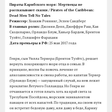
Пираты Карибского моря: Мертвецы не
рассказывают сказки / Pirates of the Caribbean:
Dead Men Tell No Tales
Режиссер:
Хоаким Роннинг, Эспен Сандберг
В главных ролях:
Джонни Депп, Джеффри Раш, Кая
Скоделарио, Орландо Блум, Хавьер Бардем, Брентон
Туэйтс, Голшифте Фарахани
Дата премьеры в РФ:
25 мая 2017 года
Генри, сын Уилла Тернера (Брентон Туэйтс), решает
вернуть покоряющего моря отца в семью. В
принципе, могли бы помочь лечение от
алкозависимости и смена работы, но капитан Тернер
(Орландо Блум) — запущенный случай, на нем лежит
проклятие Летучего Голландца. Но Генри не
отчаивается и готов плыть хоть на край света за
Трезубцем Посейдона, морским эквивалентом
панацеи от всех напастей. По традиции, на своем пути
он встретит бедовую даму, или даму в беде, Карину