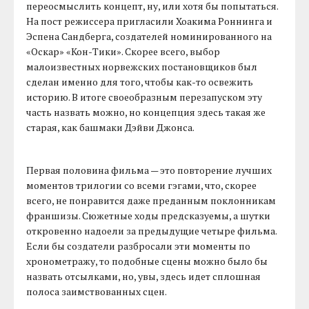
переосмыслить концепт, ну, или хотя бы попытаться.
На пост режиссера пригласили Хоакима Роннинга и
Эспена Сандберга, создателей номинированного на
«Оскар» «Кон-Тики». Скорее всего, выбор
малоизвестных норвежских постановщиков был
сделан именно для того, чтобы как-то освежить
историю. В итоге своеобразным перезапуском эту
часть назвать можно, но концепция здесь такая же
старая, как башмаки Дэйви Джонса.
Первая половина фильма — это повторение лучших
моментов трилогии со всеми гэгами, что, скорее
всего, не понравится даже преданным поклонникам
франшизы. Сюжетные ходы предсказуемы, а шутки
откровенно надоели за предыдущие четыре фильма.
Если бы создатели разбросали эти моменты по
хронометражу, то подобные сцены можно было бы
назвать отсылками, но, увы, здесь идет сплошная
полоса заимствованных сцен.