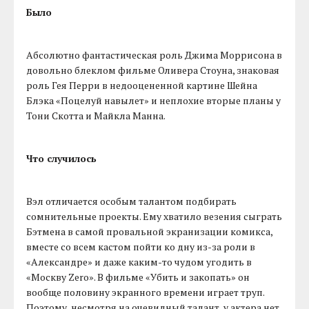
Было
Абсолютно фантастическая роль Джима Моррисона в
довольно блеклом фильме Оливера Стоуна, знаковая
роль Гея Перри в недооцененной картине Шейна
Блэка «Поцелуй навылет» и неплохие вторые планы у
Тони Скотта и Майкла Манна.
Что случилось
Вэл отличается особым талантом подбирать
сомнительные проекты. Ему хватило везения сыграть
Бэтмена в самой провальной экранизации комикса,
вместе со всем кастом пойти ко дну из-за роли в
«Александре» и даже каким-то чудом угодить в
«Москву Zero». В фильме «Убить и закопать» он
вообще половину экранного времени играет труп.
Поэтому, несмотря на очевидный талант, у актера нет