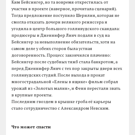
Ким Бейсингер, но та вовремя открестилась от
участия в проекте (наверное, прочитала сценарий).
Тогда предложение поступило Шерилин, которая не
смогла отказать дочери великого режиссера и
угодила в центр большого голливудского скандала:
продюсеры и Дженнифер Линч подали в суд на
Бейсингер за невыполнение обязательств, хотя на
самом деле у обеих сторон была устная
договоренность. Процесс закончился плачевно:
Бейсингер после судебных тяжб стала банкротом, а
перед Дженнифер Линч с тех пор закрыты двери всех
голливудских студий. После выхода в прокат
многострадальной «Елены в ящике» фильм собрал
урожай из «Золотых малин», и Фенн перестали звать
в крупные проекты.
Последним гвоздем в крышке гроба её карьеры
стало сотрудничество с Александром Невским.
Что может спасти