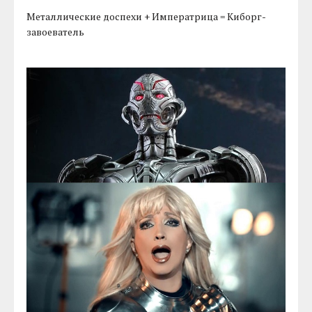
Металлические доспехи + Императрица = Киборг-
завоеватель