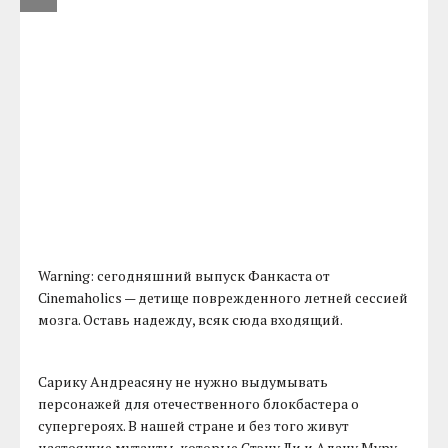
Warning: сегодняшний выпуск Фанкаста от
Cinemaholics — детище поврежденного летней сессией
мозга. Оставь надежду, всяк сюда входящий.
Сарику Андреасяну не нужно выдумывать
персонажей для отечественного блокбастера о
супергероях. В нашей стране и без того живут
настоящие мутанты, которые Стэну Ли и Алану Муру