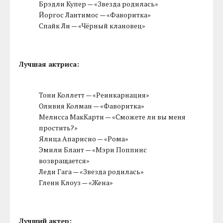
Брэдли Купер — «Звезда родилась»
Йоргос Лантимос — «Фаворитка»
Спайк Ли — «Чёрный клановец»
Лучшая актриса:
Тони Коллетт — «Реинкарнация»
Оливия Колман — «Фаворитка»
Мелисса МакКарти — «Сможете ли вы меня
простить?»
Ялица Апарисио — «Рома»
Эмили Блант — «Мэри Поппинс
возвращается»
Леди Гага — «Звезда родилась»
Гленн Клоуз — «Жена»
Лучший актер: