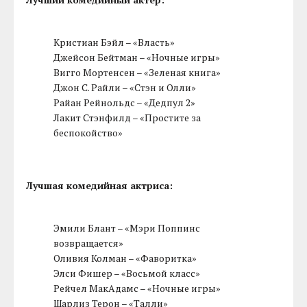
Кристиан Бэйл – «Власть»
Джейсон Бейтман – «Ночные игры»
Вигго Мортенсен – «Зеленая книга»
Джон С. Райли – «Стэн и Олли»
Райан Рейнольдс – «Дедпул 2»
Лакит Стэнфилд – «Простите за
беспокойство»
Лучшая комедийная актриса:
Эмили Блант – «Мэри Поппинс
возвращается»
Оливия Колман – «Фаворитка»
Элси Фишер – «Восьмой класс»
Рейчел МакАдамс – «Ночные игры»
Шарлиз Терон – «Талли»