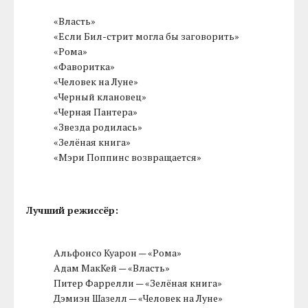
«Власть»
«Если Бил-стрит могла бы заговорить»
«Рома»
«Фаворитка»
«Человек на Луне»
«Черный клановец»
«Черная Пантера»
«Звезда родилась»
«Зелёная книга»
«Мэри Поппинс возвращается»
Лучший режиссёр:
Альфонсо Куарон — «Рома»
Адам МакКей — «Власть»
Питер Фаррелли — «Зелёная книга»
Дэмиэн Шазелл — «Человек на Луне»