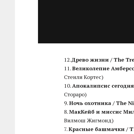
12.
Древо жизни / The Tree
11.
Великолепие Амберсон
Стенли Кортес)
10.
Апокалипсис сегодня 
Стораро)
9.
Ночь охотника / The Ni
8.
МакКейб и миссис Милл
Вилмош Жигмонд)
7.
Красные башмачки / T