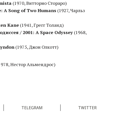
mista
(1970, Витторио Стораро)
e: A Song of Two Humans
(1927, Чарльз
zen Kane
(1941, Грегг Толанд)
одиссея / 2001: A Space Odyssey
(1968,
Lyndon
(1975, Джон Олкотт)
1978, Нестор Альмендрос)
TELEGRAM
TWITTER