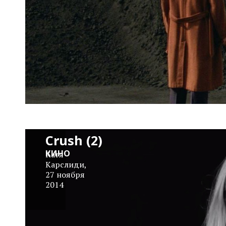
Cinematic
Crush (2)
КИНО
Катя
Карслиди
,
27 ноября
2014