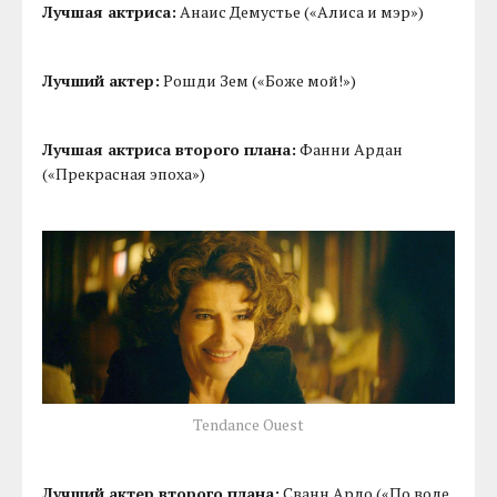
Лучшая актриса:
Анаис Демустье («Алиса и мэр»)
Лучший актер:
Рошди Зем («Боже мой!»)
Лучшая актриса второго плана:
Фанни Ардан
(«Прекрасная эпоха»)
Tendance Ouest
Лучший актер второго плана:
Сванн Арло («По воле