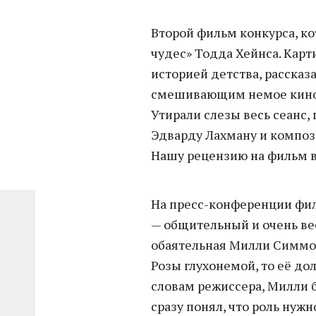
Второй фильм конкурса, к
чудес» Тодда Хейнса. Карт
историей детства, расска
смешивающим немое кино,
Утирали слезы весь сеанс, 
Эдварду Лахману и композ
Нашу рецензию на фильм 
На пресс-конференции фил
— общительный и очень в
обаятельная Милли Симмон
Розы глухонемой, то её до
словам режиссера, Милли б
сразу понял, что роль нужн