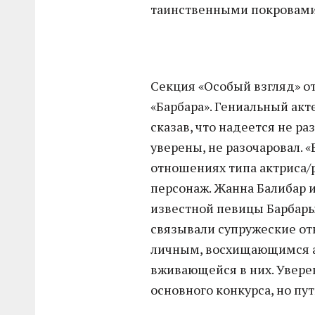
таинственными покровами 
Секция «Особый взгляд» 
«Барбара». Гениальный ак
сказав, что надеется не ра
уверены, не разочаровал. «
отношениях типа актриса/
персонаж. Жанна Балибар и
известной певицы Барбары
связывали супружеские от
личным, восхищающимся а
вживающейся в них. Уверен
основного конкурса, но п