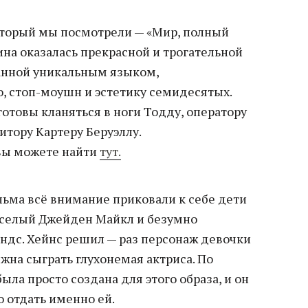
оторый мы посмотрели — «Мир, полный
ина оказалась прекрасной и трогательной
занной уникальным языком,
 стоп-моушн и эстетику семидесятых.
готовы кланяться в ноги Тодду, оператору
итору Картеру Беруэллу.
вы можете найти
тут.
ьма всё внимание приковали к себе дети
еселый Джейден Майкл и безумно
дс. Хейнс решил — раз персонаж девочки
лжна сыграть глухонемая актриса. По
ыла просто создана для этого образа, и он
о отдать именно ей.