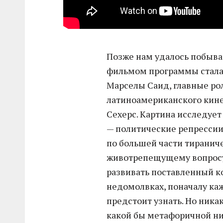
Позже нам удалось побыва
фильмом программы стала
Марселы Саид, главные ро
латиноамериканского кине
Сехерс. Картина исследуе
— политические репрессии
по большей части тираниче
животрепещущему вопросу 
развивать поставленный к
недомолвках, поначалу ка
предстоит узнать. Но никак
какой бы метафоричной ни