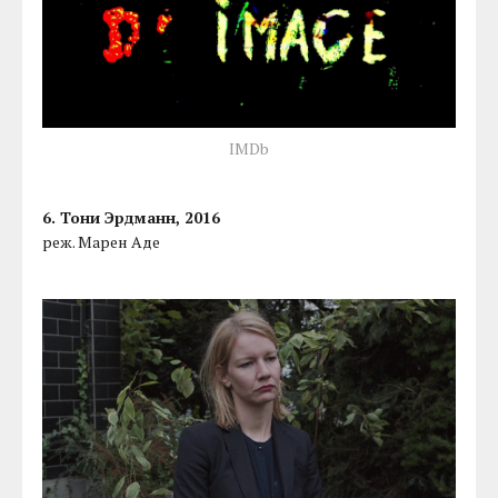
IMDb
6. Тони Эрдманн, 2016
реж. Марен Аде