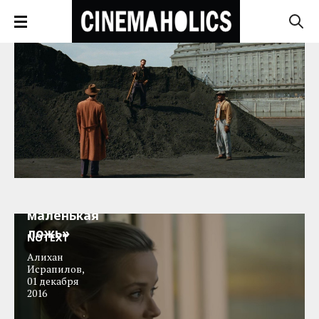
Трейлер:
«Большая
маленькая
ложь»
NOTEXT
Алихан
Исрапилов
,
01 декабря
2016