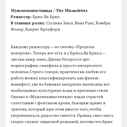
Мужененавистницы / The Misandrists
Режиссер:
Брюс Ля Брюс
В главных ролях:
Сусанна Захсе, Вива Руис, Кэмбра
Фолер, Каприс Кроуфорд
Каждому режиссеру — по своему «Пределы
контроля». Теперь вот есть и у Брюса Ля Брюса —
звезды квир-кино, Джона Уотерса от арт-
порнографии, синефила и просто интересного
человека. Строго говоря, практически любую его
работу можно классифицировать как фильм-
манифест, где на бумажке аккуратно выписаны все
необходимые культурные коды и признаки стиля.
Однако в «Мужененавистницах» накал страстей
сопоставим с фонтаном крови, бьющим прямо в
зрителя, который при этом вместо того, чтобы
уворачиваться, радостно смеется. Правда, смех здесь
скорее служит защитной реакцией, потому что Брюс