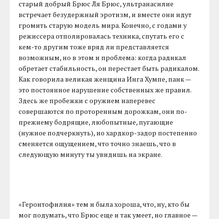
старый добрый Брюс Ля Брюс, ультранасилие
встречает безудержный эротизм, и вместе они идут
громить старую модель мира. Конечно, с годами у
режиссера отполировалась техника, спутать его с
кем-то другим тоже вряд ли представляется
возможным, но в этом и проблема: когда радикал
обретает стабильность, он перестает быть радикалом.
Как говорила великая женщина Инга Хумпе, панк —
это постоянное нарушение собственных же правил.
Здесь же пробежки с оружием наперевес
совершаются по проторенным дорожкам, они по-
прежнему бодрящие, любопытные, пугающие
(нужное подчеркнуть), но хардкор-задор постепенно
сменяется ощущением, что точно знаешь, что в
следующую минуту ты увидишь на экране.
«Геронтофилия» тем и была хороша, что, ну, кто бы
мог подумать, что Брюс еще и так умеет, но главное —