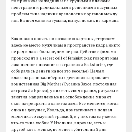
по привычке не жадничает с крупными планами
пенетрации и радикальными решениями насущных
проблем типа наличия вредоносных органов между
ног. Вышел ежик из тумана, вынул ножик из кармана.
Как можно понять по названию картины,
старикам
здесь не место
мужчинам в пространстве кадра никто
не рад и даже больше, чем не рад. Действие фильма
происходит в a secret cell of feminist (как говорит нам
лаконичное описание со странички Kickstarter, где
собирались деньги на все это веселье). Целым
классом разнокалиберных девчонок заправляет
воинственная Big Mother (Сусанна Захсе, постоянная
актриса Ля Брюса), у них есть свод правил, ритуалы и
занятия, направленные на освобождение мира от
оков патриархата и капитализма. Все меняется, когда
одна из девушек, Изольда, притаскивает в подвал
мальчика со смутной травмой, и у них там случается
что-то типа любви. У Изольды, впрочем, есть и
другой кот в мешке, не менее губительный для