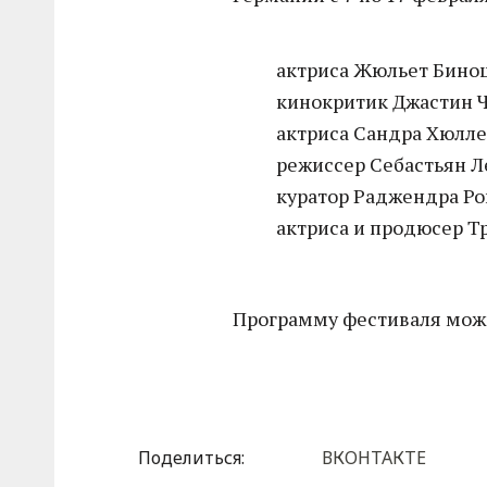
актриса Жюльет Бино
кинокритик Джастин Ч
актриса Сандра Хюлле
режиссер Себастьян Л
куратор Раджендра Ро
актриса и продюсер Тр
Программу фестиваля мож
Поделиться:
ВКОНТАКТЕ