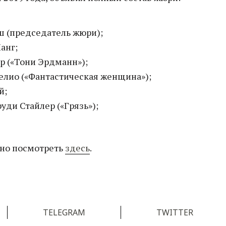
ш (председатель жюри);
анг;
р («Тони Эрдманн»);
елио («Фантастическая женщина»);
й;
уди Стайлер («Грязь»);
но посмотреть
здесь
.
TELEGRAM
TWITTER