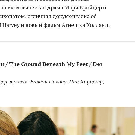
 психологическая драма Мари Кройцер о
психопатом, отличная документалка об
J Harvey и новый фильм Агнешки Холланд.
/ The Ground Beneath My Feet / Der
цер, в ролях: Валери Пахнер, Пиа Хирцегер,