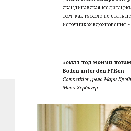
скандинавская медитация,
том, как тяжело не стать 
источниках вдохновения P
Земля под моими ногами 
Boden unter den Füßen
Competition, реж. Мари Крой
Мави Хербигер