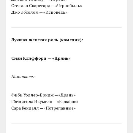
Стеллан Скарсгард — «Чернобыль»
Джо Эбсолом — «Исповедь»
Лучшая женская роль (комедия):
Сиан Клиффорд — «Дрянь»
Номинанты
Фиби Уоллер-Бридж — «Дрянь»
Гбемисола Икумело — «Famalam»
Сара Кендалл — «Потрепанные»