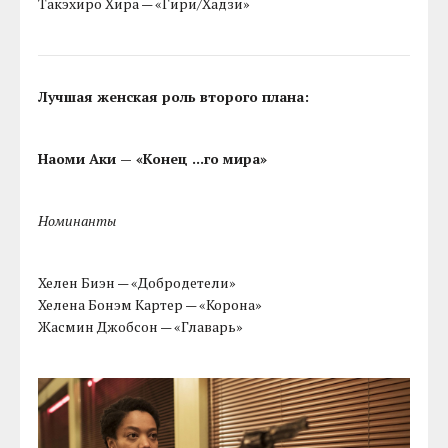
Такэхиро Хира — «Гири/Хадзи»
Лучшая женская роль второго плана:
Наоми Аки — «Конец ...го мира»
Номинанты
Хелен Биэн — «Добродетели»
Хелена Бонэм Картер — «Корона»
Жасмин Джобсон — «Главарь»