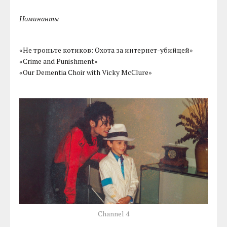
Номинанты
«Не троньте котиков: Охота за интернет-убийцей»
«Crime and Punishment»
«Our Dementia Choir with Vicky McClure»
Channel 4