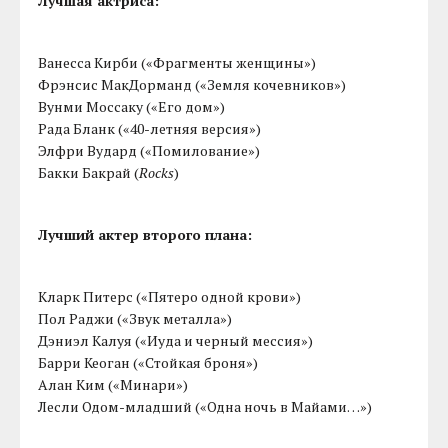
Лучшая актриса:
Ванесса Кирби («Фрагменты женщины»)
Фрэнсис МакДорманд («Земля кочевников»)
Вунми Моссаку («Его дом»)
Рада Бланк («40-летняя версия»)
Элфри Вудард («Помилование»)
Бакки Бакрай (
Rocks
)
Лучший актер второго плана:
Кларк Питерс («Пятеро одной крови»)
Пол Раджи («Звук металла»)
Дэниэл Калуя («Иуда и черный мессия»)
Барри Кеоган («Стойкая броня»)
Алан Ким («Минари»)
Лесли Одом-младший («Одна ночь в Майами…»)