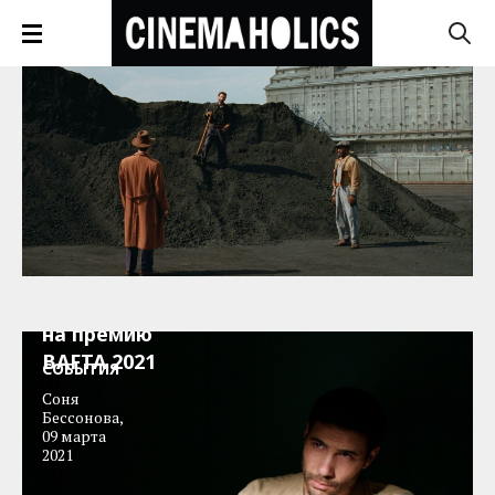
Номинанты
на премию
BAFTA 2021
СОБЫТИЯ
Соня
Бессонова
,
09 марта
2021