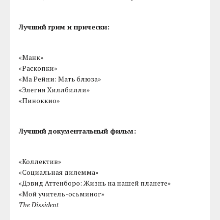
Лучший грим и прически:
«Манк»
«Раскопки»
«Ма Рейни: Мать блюза»
«Элегия Хиллбилли»
«Пиноккио»
Лучший документальный фильм:
«Коллектив»
«Социальная дилемма»
«Дэвид Аттенборо: Жизнь на нашей планете»
«Мой учитель-осьминог»
The Dissident