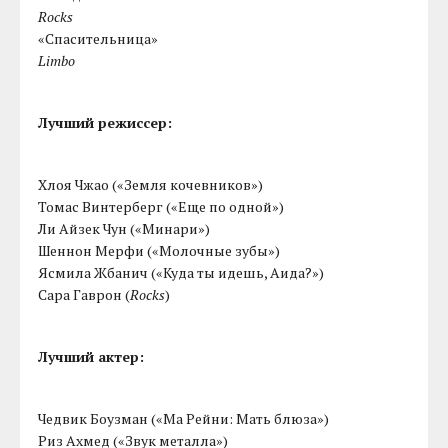
Rocks
«Спасительница»
Limbo
Лучший режиссер:
Хлоя Чжао («Земля кочевников»)
Томас Винтерберг («Еще по одной»)
Ли Айзек Чун («Минари»)
Шеннон Мерфи («Молочные зубы»)
Ясмила Жбанич («Куда ты идешь, Аида?»)
Сара Гаврон (
Rocks
)
Лучший актер:
Чедвик Боузман («Ма Рейни: Мать блюза»)
Риз Ахмед («Звук металла»)