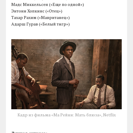
Мадс Миккельсен («Еще по одной»)
Энтони Хопкинс («Отец»)
Тахар Рахим («Мавританец»)
Адарш Гурав («Белый тигр»)
Кадр из фильма «Ма Рейни: Мать блюза», Netflix