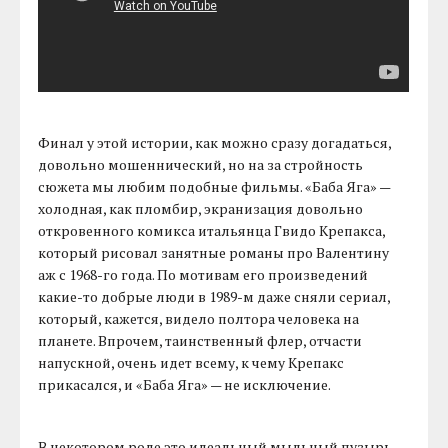
Финал у этой истории, как можно сразу догадаться,
довольно мошеннический, но на за стройность
сюжета мы любим подобные фильмы. «Баба Яга» —
холодная, как пломбир, экранизация довольно
откровенного комикса итальянца Гвидо Крепакса,
который рисовал занятные романы про Валентину
аж с 1968-го года. По мотивам его произведений
какие-то добрые люди в 1989-м даже сняли сериал,
который, кажется, видело полтора человека на
планете. Впрочем, таинственный флер, отчасти
напускной, очень идет всему, к чему Крепакс
прикасался, и «Баба Яга» — не исключение.
В некотором роде это идеальный мыльный пузырь,