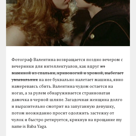
Фотограф Валентина возвращается поздно вечером с
вечеринки для интеллектуалов, как вдруг
из
маминой из спальни, кривоногий и хромой, выбегает
умывальник
на нее буквально налетает машина, явно
намереваясь сбить. Валентина чудом остается на
ногах, а за рулем обнаруживается странноватая
дамочка в черной шляпе. Загадочная женщина долго
и выразительно смотрит на запуганную девушку,
потом неожиданно просит одолжить застежку от
чулок и быстро ретируется, крикнув на прощание my
name is Baba Yaga.