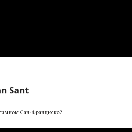
an Sant
а гимном Сан-Франциско?