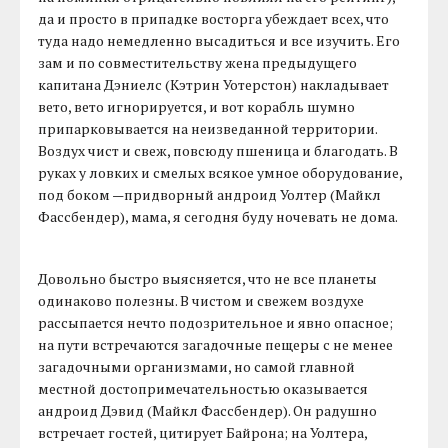
да и просто в припадке восторга убеждает всех, что
туда надо немедленно высадиться и все изучить. Его
зам и по совместительству жена предыдущего
капитана Дэниелс (Кэтрин Уотерстон) накладывает
вето, вето игнорируется, и вот корабль шумно
припарковывается на неизведанной территории.
Воздух чист и свеж, повсюду пшеница и благодать. В
руках у ловких и смелых всякое умное оборудование,
под боком —придворный андроид Уолтер (Майкл
Фассбендер), мама, я сегодня буду ночевать не дома.
Довольно быстро выясняется, что не все планеты
одинаково полезны. В чистом и свежем воздухе
рассыпается нечто подозрительное и явно опасное;
на пути встречаются загадочные пещеры с не менее
загадочными организмами, но самой главной
местной достопримечательностью оказывается
андроид Дэвид (Майкл Фассбендер). Он радушно
встречает гостей, цитирует Байрона; на Уолтера,