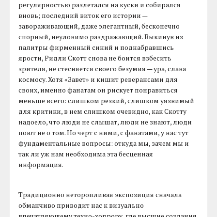
регулярностью разлетался на куски и собирался
вновь; последний виток его истории —
завораживающий, даже элегантный, бесконечно
спорный, неуловимо раздражающий. Выкинув из
палитры фирменный синий и поднабравшись
ярости, Ридли Скотт снова не боится взбесить
зрителя, не стесняется своего безумия — ура, слава
космосу. Хотя «Завет» и кишит реверансами для
своих, именно фанатам он рискует понравиться
меньше всего: слишком резкий, слишком уязвимый
для критики, в нем слишком очевидно, как Скотту
надоело, что люди не слышат, люди не знают, люди
поют не о том. Но черт с ними, с фанатами, у нас тут
фундаментальные вопросы: откуда мы, зачем мы и
так ли уж нам необходима эта бесценная
информация.
Традиционно неторопливая экспозиция сначала
обманчиво приводит нас к визуально
впечатляющему техно-хоррору, где высшие создания,