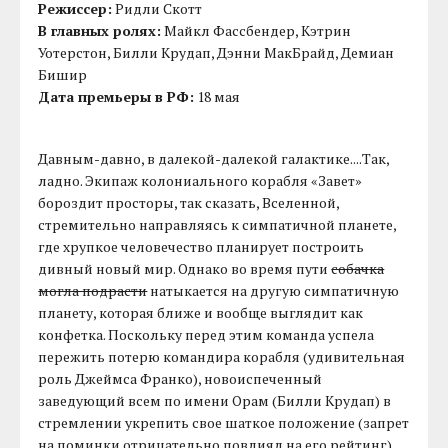
Режиссер:
Ридли Скотт
В главных ролях:
Майкл Фассбендер, Кэтрин
Уотерстон, Билли Крудап, Дэнни МакБрайд, Демиан
Бишир
Дата премьеры в РФ:
18 мая
Давным-давно, в далекой-далекой галактике....Так,
ладно. Экипаж колониального корабля «Завет»
бороздит просторы, так сказать, Вселенной,
стремительно направляясь к симпатичной планете,
где хрупкое человечество планирует построить
дивный новый мир. Однако во время пути
собачка
могла подрасти
натыкается на другую симпатичную
планету, которая ближе и вообще выглядит как
конфетка. Поскольку перед этим команда успела
пережить потерю командира корабля (удивительная
роль Джеймса Франко), новоиспеченный
заведующий всем по имени Орам (Билли Крудап) в
стремлении укрепить свое шаткое положение (запрет
на поминки отрицательно повлиял на его рейтинг),