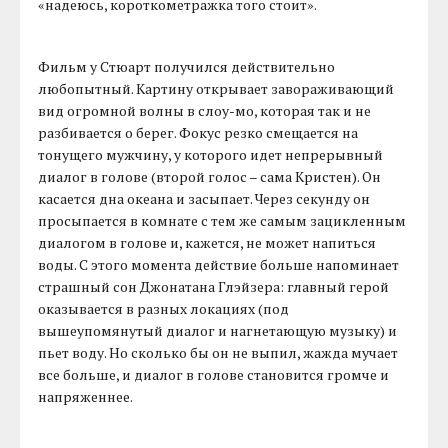
«надеюсь, короткометражка того стоит».
Фильм у Стюарт получился действительно
любопытный. Картину открывает завораживающий
вид огромной волны в слоу-мо, которая так и не
разбивается о берег. Фокус резко смещается на
тонущего мужчину, у которого идет непрерывный
диалог в голове (второй голос – сама Кристен). Он
касается дна океана и засыпает. Через секунду он
просыпается в комнате с тем же самым зацикленным
диалогом в голове и, кажется, не может напиться
воды. С этого момента действие больше напоминает
страшный сон Джонатана Глэйзера: главный герой
оказывается в разных локациях (под
вышеупомянутый диалог и нагнетающую музыку) и
пьет воду. Но сколько бы он не выпил, жажда мучает
все больше, и диалог в голове становится громче и
напряженнее.