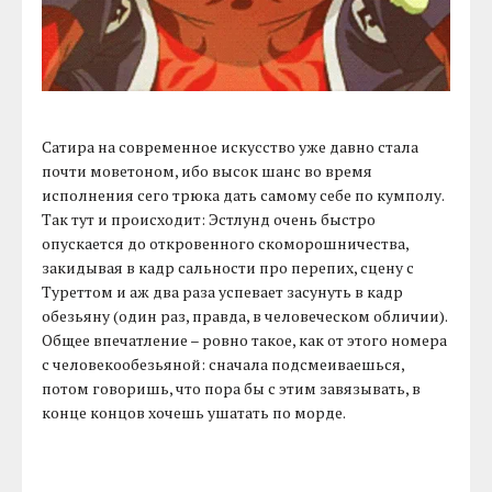
Сатира на современное искусство уже давно стала
почти моветоном, ибо высок шанс во время
исполнения сего трюка дать самому себе по кумполу.
Так тут и происходит: Эстлунд очень быстро
опускается до откровенного скоморошничества,
закидывая в кадр сальности про перепих, сцену с
Туреттом и аж два раза успевает засунуть в кадр
обезьяну (один раз, правда, в человеческом обличии).
Общее впечатление – ровно такое, как от этого номера
с человекообезьяной: сначала подсмеиваешься,
потом говоришь, что пора бы с этим завязывать, в
конце концов хочешь ушатать по морде.