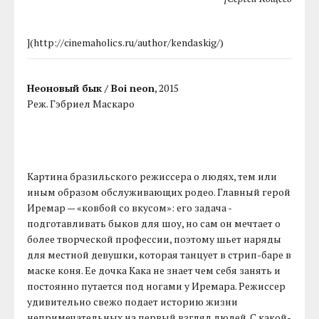
](http://cinemaholics.ru/author/kendaskig/)
Неоновый бык / Boi neon
, 2015
Реж. Гэбриел Маскаро
Картина бразильского режиссера о людях, тем или
иным образом обслуживающих родео. Главный герой
Иремар — «ковбой со вкусом»: его задача -
подготавливать быков для шоу, но сам он мечтает о
более творческой профессии, поэтому шьет наряды
для местной девушки, которая танцует в стрип-баре в
маске коня. Ее дочка Кака не знает чем себя занять и
постоянно путается под ногами у Иремара. Режиссер
удивительно свежо подает историю жизни
непримечательных на первый взгляд людей. С какой-