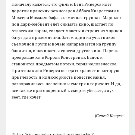
Поначалу кажется, что фильм Бена Риверса идет
дорогой иранских режиссеров Аббаса Киаростами и
Мохсена Махмальбафа: съемочная группа в Марокко
под дарк-эмбиент едет снимать кино, шастает по
Атласским горам, создает макеты и строит из ящиков
батут для приземления. Затем один из участников
съемочной группы ночью напарывается на группу
бандитов, и начинается совсем другое кино. Парень
превращается в Короля Консервных Банок и
становится предметом потехи, теряя человеческое.
При этом кино Риверса всегда сохраняет некоторую
притчевость и иллюзорность повествования,
разворачиваясь неспешно и смотря в горизонт. И да,
все так же приговоренный к смерти убегает, а дух
веет, где хочет.
[Сергей Кощеев
](http://cinemaholics.ru/author/kendaskig/)