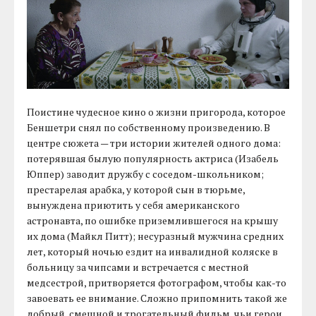
Поистине чудесное кино о жизни пригорода, которое
Беншетри снял по собственному произведению. В
центре сюжета — три истории жителей одного дома:
потерявшая былую популярность актриса (Изабель
Юппер) заводит дружбу с соседом-школьником;
престарелая арабка, у которой сын в тюрьме,
вынуждена приютить у себя американского
астронавта, по ошибке приземлившегося на крышу
их дома (Майкл Питт); несуразный мужчина средних
лет, который ночью ездит на инвалидной коляске в
больницу за чипсами и встречается с местной
медсестрой, притворяется фотографом, чтобы как-то
завоевать ее внимание. Сложно припомнить такой же
добрый, смешной и трогательный фильм, чьи герои