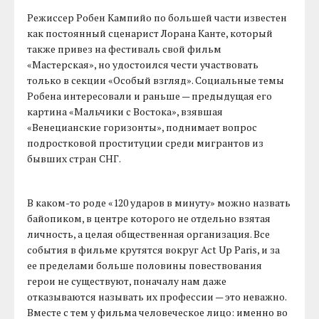
Режиссер Робен Кампийо по большей части известен
как постоянный сценарист Лорана Канте, который
также привез на фестиваль свой фильм
«Мастерская», но удостоился чести участвовать
только в секции «Особый взгляд». Социальные темы
Робена интересовали и раньше — предыдущая его
картина «Мальчики с Востока», взявшая
«Венецианские горизонты», поднимает вопрос
подростковой проституции среди мигрантов из
бывших стран СНГ.
В каком-то роде «120 ударов в минуту» можно назвать
байопиком, в центре которого не отдельно взятая
личность, а целая общественная организация. Все
события в фильме крутятся вокруг Act Up Paris, и за
ее пределами больше половины повествования
герои не существуют, поначалу нам даже
отказываются называть их профессии — это неважно.
Вместе с тем у фильма человеческое лицо: именно во